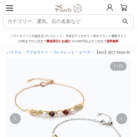
search
パワーストーンや誕生石ブレスレット、天然石アクセサリー等のブランド通販サイト
12時までのご注文で
最短翌日にお届け
10,000円以上のご注文で
送料無料
パスクル
アクセサリー
ブレスレット
ビーズ
【aco】結び musu-b
1
/
15