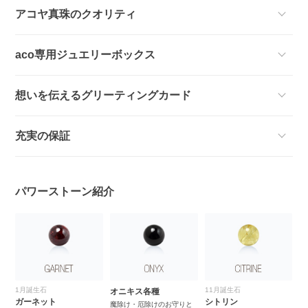
アコヤ真珠のクオリティ
aco専用ジュエリーボックス
想いを伝えるグリーティングカード
充実の保証
パワーストーン紹介
1月誕生石
11月誕生石
オニキス各種
ス
ガーネット
シトリン
魔除け・厄除けのお守りと
堅