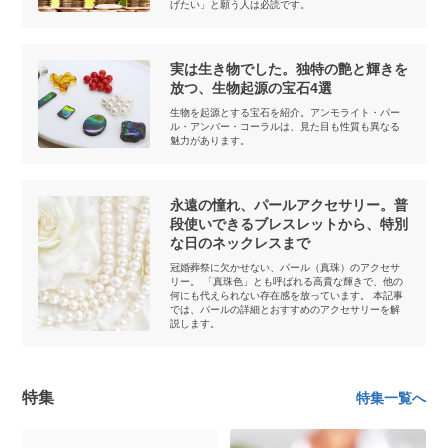
げたい」と願う人は必読です。
実は生き物でした。独特の艶と輝きを
放つ、生物起源の宝石4選
生物を起源とする宝石を紹介。アンモライト・パー
ル・アンバー・コーラルは、見た目も性質も異なる
魅力があります。
永遠の憧れ、パールアクセサリー。普
段使いできるブレスレットから、特別
な日のネックレスまで
冠婚葬祭に欠かせない、パール（真珠）のアクセサ
リー。 「真珠色」とも呼ばれる高貴な輝きで、他の
何にも代えられない存在感を放っています。 本記事
では、パールの詳細とおすすめのアクセサリーを解
説します。
特集
特集一覧へ