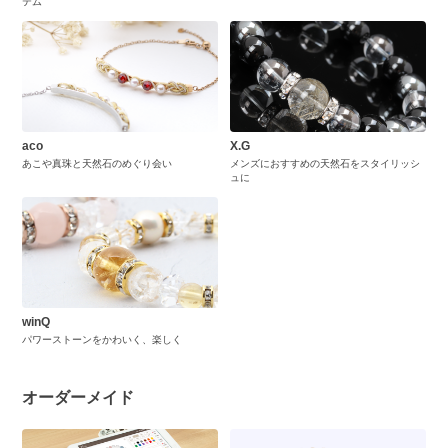
テム
aco
X.G
あこや真珠と天然石のめぐり会い
メンズにおすすめの天然石をスタイリッシ
ュに
winQ
パワーストーンをかわいく、楽しく
オーダーメイド