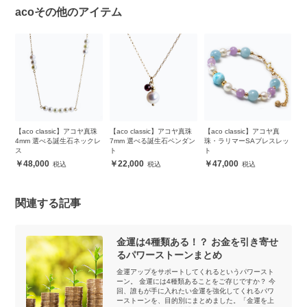
acoその他のアイテム
珠
【aco classic】アコヤ真珠
【aco classic】アコヤ真珠
【aco classic】アコヤ真
【
ダン
4mm 選べる誕生石ネックレ
7mm 選べる誕生石ペンダン
珠・ラリマーSAブレスレッ
チ
ス
ト
ト
1
48,000
22,000
47,000
関連する記事
金運は4種類ある！？ お金を引き寄せ
るパワーストーンまとめ
金運アップをサポートしてくれるというパワースト
ーン。 金運には4種類あることをご存じですか？ 今
回、誰もが手に入れたい金運を強化してくれるパワ
ーストーンを、目的別にまとめました。「金運を上