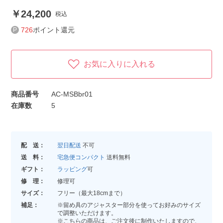
24,200
税込
726
ポイント還元
お気に入りに入れる
商品番号
AC-MSBbr01
在庫数
5
配 送：
翌日配送
不可
送 料：
宅急便コンパクト
送料無料
ギフト：
ラッピング
可
修 理：
修理可
サイズ：
フリー（最大18cmまで）
補足：
※留め具のアジャスター部分を使ってお好みのサイズ
で調整いただけます。
※こちらの商品は、ご注文後に制作いたしますので、