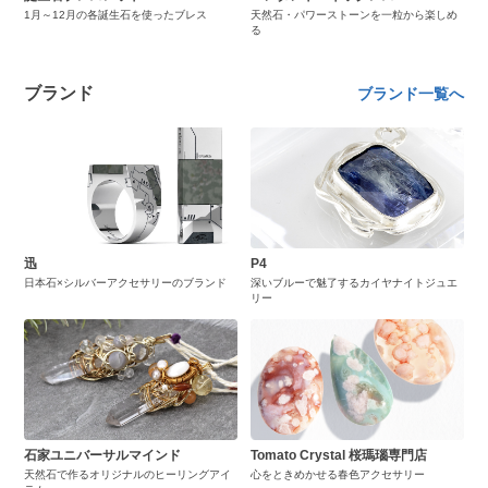
1月～12月の各誕生石を使ったブレス
天然石・パワーストーンを一粒から楽しめ
る
ブランド
ブランド一覧へ
迅
P4
日本石×シルバーアクセサリーのブランド
深いブルーで魅了するカイヤナイトジュエ
リー
石家ユニバーサルマインド
Tomato Crystal 桜瑪瑙専門店
天然石で作るオリジナルのヒーリングアイ
心をときめかせる春色アクセサリー