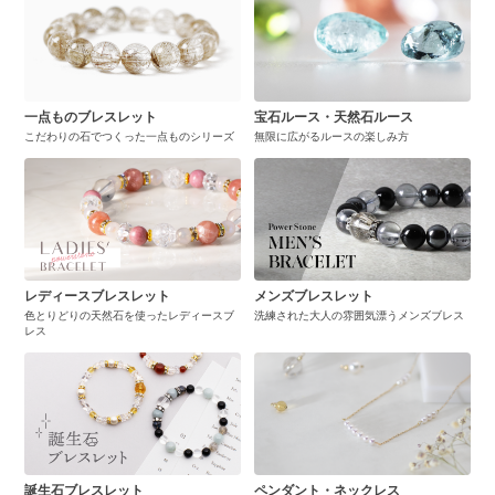
一点ものブレスレット
宝石ルース・天然石ルース
こだわりの石でつくった一点ものシリーズ
無限に広がるルースの楽しみ方
レディースブレスレット
メンズブレスレット
色とりどりの天然石を使ったレディースブ
洗練された大人の雰囲気漂うメンズブレス
レス
誕生石ブレスレット
ペンダント・ネックレス