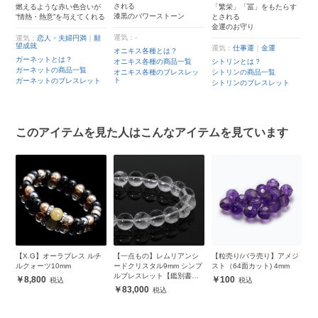
される
大
わ
燃えるような赤い色合いが
「繁栄」「冨」をもたらす
漆黒のパワーストーン
“情熱・熱意”を与えてくれる
とされる
金運のお守り
運
事
運気：-
運気：
恋人・夫婦円満
｜
願
望成就
運気：
仕事運
｜
金運
ス
オニキス各種とは？
ガーネットとは？
ス
オニキス各種の商品一覧
シトリンとは？
一
ガーネットの商品一覧
オニキス各種のブレスレッ
シトリンの商品一覧
ス
ト
ガーネットのブレスレット
ッ
シトリンのブレスレット
ス
このアイテムを見た人はこんなアイテムを見ています
ク
【X.G】オーラブレス ルチ
【一点もの】レムリアンシ
【粒売り/バラ売り】アメジ
イ
ト
ルクォーツ10mm
ードクリスタル9mm シンプ
スト（64面カット) 4mm
1
ルブレスレット【鑑別書付
ト
8,800
100
き】
83,000