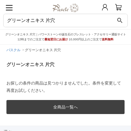
search
グリーンオニキス 片穴｜パワーストーンや誕生石のブレスレット・アクセサリー通販サイト
12時までのご注文で
最短翌日にお届け
10,000円以上のご注文で
送料無料
パスクル
グリーンオニキス 片穴
グリーンオニキス 片穴
お探しの条件の商品は見つかりませんでした。条件を変更して
再度お試しください。
全商品一覧へ