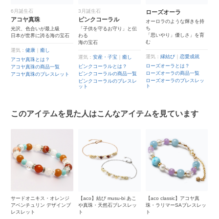
6月誕生石
3月誕生石
ローズオーラ
アコヤ真珠
ピンクコーラル
オーロラのような輝きを持
ち
光沢、色合いが最上級
「子供を守るお守り」と伝
「思いやり」優しさ」を育
日本が世界に誇る海の宝石
わる
む
海の宝石
運気：
健康
｜
癒し
運気：
縁結び
｜
恋愛成就
運気：
安産・子宝
｜
癒し
アコヤ真珠とは？
ローズオーラとは？
ピンクコーラルとは？
アコヤ真珠の商品一覧
ローズオーラの商品一覧
ピンクコーラルの商品一覧
アコヤ真珠のブレスレット
ローズオーラのブレスレッ
ピンクコーラルのブレスレ
ト
ット
このアイテムを見た人はこんなアイテムを見ています
レ
サードオニキス・オレンジ
【aco】結び musu-bi あこ
【aco classic】アコヤ真
【
アベンチュリン デザインブ
や真珠・天然石ブレスレッ
珠・ラリマーSAブレスレッ
珠
レスレット
ト
ト
ッ