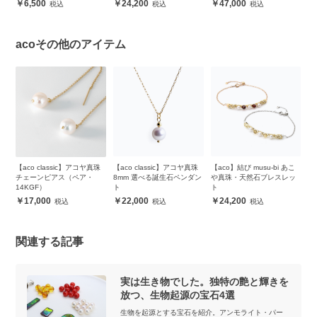
6,500
24,200
47,000
acoその他のアイテム
【aco classic】アコヤ真珠
【aco classic】アコヤ真珠
【aco】結び musu-bi あこ
【
レ
チェーンピアス（ペア・
8mm 選べる誕生石ペンダン
や真珠・天然石ブレスレッ
4
14KGF）
ト
ト
ス
17,000
22,000
24,200
関連する記事
実は生き物でした。独特の艶と輝きを
放つ、生物起源の宝石4選
生物を起源とする宝石を紹介。アンモライト・パー