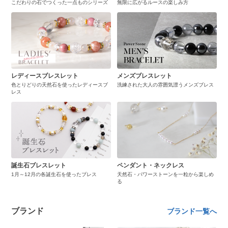
こだわりの石でつくった一点ものシリーズ
無限に広がるルースの楽しみ方
レディースブレスレット
メンズブレスレット
色とりどりの天然石を使ったレディースブ
洗練された大人の雰囲気漂うメンズブレス
レス
誕生石ブレスレット
ペンダント・ネックレス
1月～12月の各誕生石を使ったブレス
天然石・パワーストーンを一粒から楽しめ
る
ブランド
ブランド一覧へ