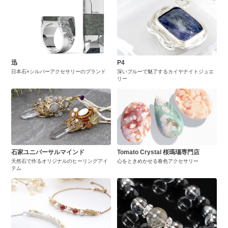
迅
P4
日本石×シルバーアクセサリーのブランド
深いブルーで魅了するカイヤナイトジュエ
リー
石家ユニバーサルマインド
Tomato Crystal 桜瑪瑙専門店
天然石で作るオリジナルのヒーリングアイ
心をときめかせる春色アクセサリー
テム