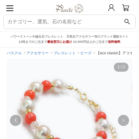
search
パワーストーンや誕生石ブレスレット、天然石アクセサリー等のブランド通販サイト
12時までのご注文で
最短翌日にお届け
10,000円以上のご注文で
送料無料
パスクル
アクセサリー
ブレスレット
ビーズ
【aco classic】ア
1
/
3