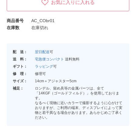
お気に入りに入れる
商品番号
AC_CObr01
在庫数
在庫切れ
配 送：
翌日配送
可
送 料：
宅急便コンパクト
送料無料
ギフト：
ラッピング
可
修 理：
修理可
サイズ：
14cm＋アジャスター5cm
補足：
ロンデル、留め具等の金属パーツは、全て
「14KGF（ゴールドフィルド）」を使用しておりま
す。
なるべく現物に近いカラーで撮影するように心がけて
おりますが、ご利用の端末、ディスプレイによって実
物と若干異なる場合があります。あらかじめご了承く
ださい。