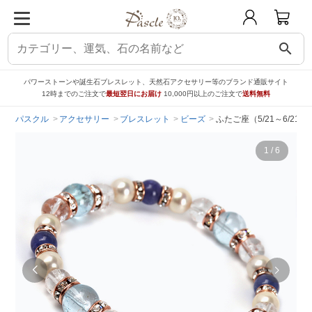
search
パワーストーンや誕生石ブレスレット、天然石アクセサリー等のブランド通販サイト
12時までのご注文で
最短翌日にお届け
10,000円以上のご注文で
送料無料
パスクル
アクセサリー
ブレスレット
ビーズ
ふたご座（5/21～6/2
1
/
6