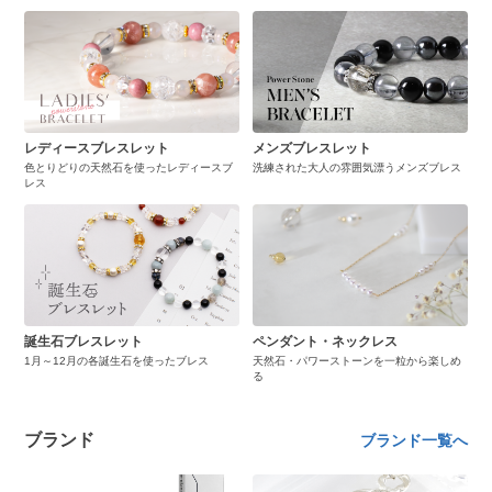
レディースブレスレット
メンズブレスレット
色とりどりの天然石を使ったレディースブ
洗練された大人の雰囲気漂うメンズブレス
レス
誕生石ブレスレット
ペンダント・ネックレス
1月～12月の各誕生石を使ったブレス
天然石・パワーストーンを一粒から楽しめ
る
ブランド
ブランド一覧へ