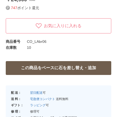
747
ポイント還元
お気に入りに入れる
商品番号
CO_LAbr06
在庫数
10
配 送：
翌日配送
可
送 料：
宅急便コンパクト
送料無料
ギフト：
ラッピング
可
修 理：
修理可