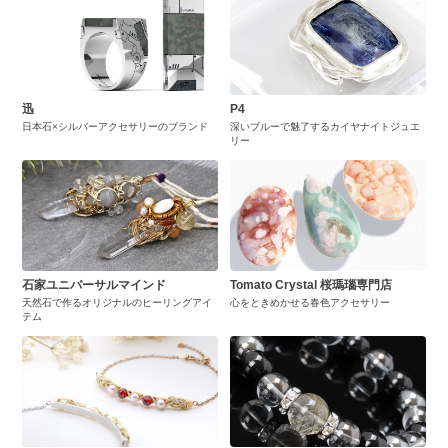
迅
P4
日本石×シルバーアクセサリーのブランド
深いブルーで魅了するカイヤナイトジュエ
リー
石家ユニバーサルマインド
Tomato Crystal 桜瑪瑙専門店
天然石で作るオリジナルのヒーリングアイ
心をときめかせる春色アクセサリー
テム