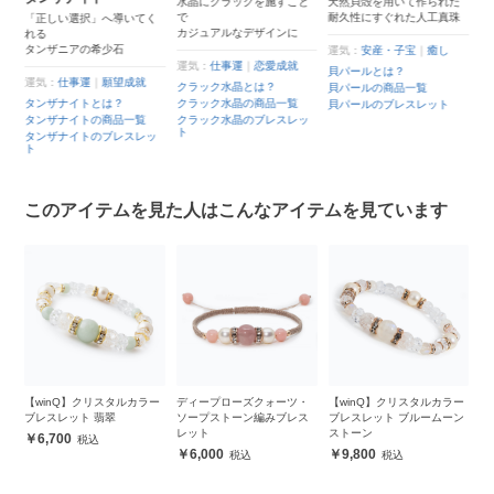
水晶にクラックを施すこと
天然貝殻を用いて作られた
で
耐久性にすぐれた人工真珠
「正しい選択」へ導いてく
カジュアルなデザインに
れる
タンザニアの希少石
運気：
安産・子宝
｜
癒し
運気：
仕事運
｜
恋愛成就
貝パールとは？
運気：
仕事運
｜
願望成就
クラック水晶とは？
貝パールの商品一覧
タンザナイトとは？
クラック水晶の商品一覧
貝パールのブレスレット
覧
タンザナイトの商品一覧
クラック水晶のブレスレッ
ト
レ
タンザナイトのブレスレッ
ト
このアイテムを見た人はこんなアイテムを見ています
トリ
【winQ】クリスタルカラー
ディープローズクォーツ・
【winQ】クリスタルカラー
チ
ト
ブレスレット 翡翠
ソープストーン編みブレス
ブレスレット ブルームーン
ン
レット
ストーン
6,700
6,000
9,800