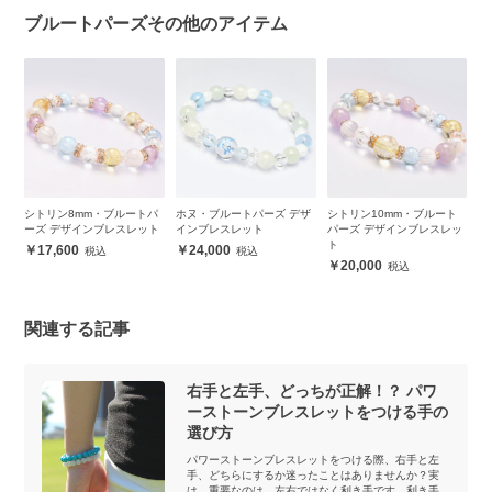
ブルートパーズその他のアイテム
ー
シトリン8mm・ブルートパ
ホヌ・ブルートパーズ デザ
シトリン10mm・ブルート
ブ
ーズ デザインブレスレット
インブレスレット
パーズ デザインブレスレッ
ー
ト
ス
17,600
24,000
20,000
関連する記事
右手と左手、どっちが正解！？ パワ
ーストーンブレスレットをつける手の
選び方
パワーストーンブレスレットをつける際、右手と左
手、どちらにするか迷ったことはありませんか？実
は、重要なのは、左右ではなく利き手です。利き手