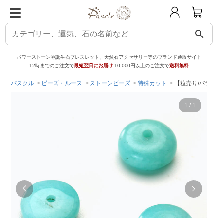
search
パワーストーンや誕生石ブレスレット、天然石アクセサリー等のブランド通販サイト
12時までのご注文で
最短翌日にお届け
10,000円以上のご注文で
送料無料
パスクル
ビーズ・ルース
ストーンビーズ
特殊カット
【粒売り/バラ売
1
/
1