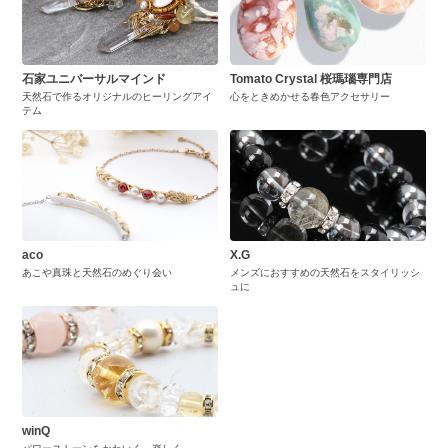
石家ユニバーサルマインド
Tomato Crystal 桜瑪瑙専門店
天然石で作るオリジナルのヒーリングアイ
心をときめかせる春色アクセサリー
テム
aco
X.G
あこや真珠と天然石のめぐり会い
メンズにおすすめの天然石をスタイリッシ
ュに
winQ