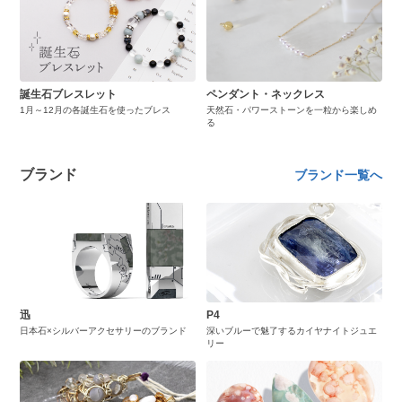
誕生石ブレスレット
ペンダント・ネックレス
1月～12月の各誕生石を使ったブレス
天然石・パワーストーンを一粒から楽しめ
る
ブランド
ブランド一覧へ
迅
P4
日本石×シルバーアクセサリーのブランド
深いブルーで魅了するカイヤナイトジュエ
リー