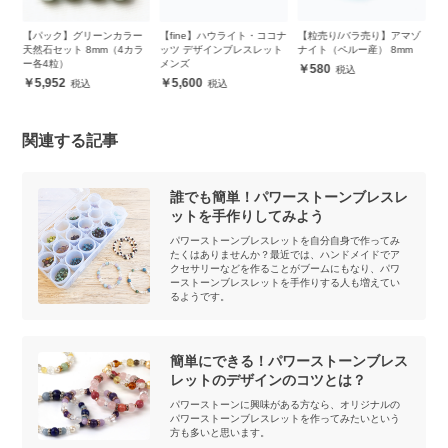
ー
【fine】ハウライト・ココナ
【粒売り/バラ売り】アマゾ
おうちで楽しくパワースト
【
ラ
ッツ デザインブレスレット
ナイト（ペルー産） 8mm
ーン【スターターキット】
ト
メンズ
ブレスレット作りセット
580
5,600
13,500
関連する記事
誰でも簡単！パワーストーンブレスレ
ットを手作りしてみよう
パワーストーンブレスレットを自分自身で作ってみ
たくはありませんか？最近では、ハンドメイドでア
クセサリーなどを作ることがブームにもなり、パワ
ーストーンブレスレットを手作りする人も増えてい
るようです。
簡単にできる！パワーストーンブレス
レットのデザインのコツとは？
パワーストーンに興味がある方なら、オリジナルの
パワーストーンブレスレットを作ってみたいという
方も多いと思います。