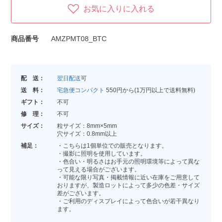
お気に入りに入れる
商品番号
AMZPMT08_BTC
配 送：
翌日配送
可
送 料：
宅急便コンパクト
550円から(1万円以上で送料無料)
ギフト：
不可
修 理：
不可
サイズ：
粒サイズ：8mm×5mm
穴サイズ：0.8mm以上
補足：
・こちらは1個単位での販売となります。
・撮影に照明を使用しています。
・色合い・明るさはお手元の照明環境等によって異な
って見える場合がございます。
・可能な限り写真・掲載情報に近い在庫をご用意して
おりますが、製造ロットによって多少の色差・サイズ
差がございます。
・ご利用のディスプレイによって色合いが若干異なり
ます。