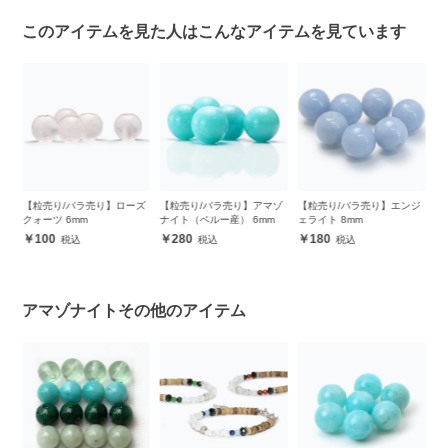
このアイテムを見た人はこんなアイテムを見ています
ズ
【粒売り/バラ売り】アマゾ
【粒売り/バラ売り】エンジ
【粒売り/バラ売り】アマゾ
【
ナイト（ペルー産） 6mm
ェライト 8mm
ナイト（ペルー産/ボタンカ
ス
ット） 6mm
280
180
120
アマゾナイトその他のアイテム