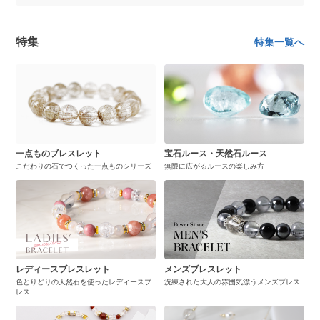
特集
特集一覧へ
一点ものブレスレット
宝石ルース・天然石ルース
こだわりの石でつくった一点ものシリーズ
無限に広がるルースの楽しみ方
レディースブレスレット
メンズブレスレット
色とりどりの天然石を使ったレディースブ
洗練された大人の雰囲気漂うメンズブレス
レス