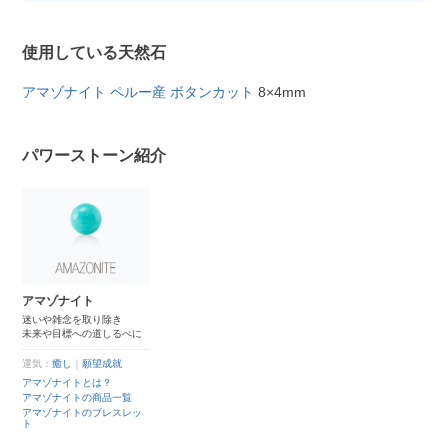
使用している天然石
アマゾナイト ペルー産 ボタンカット
8×4mm
パワーストーン紹介
アマゾナイト
迷いや雑念を取り除き
未来や目標への道しるべに
運気：
癒し
｜
願望成就
アマゾナイトとは？
アマゾナイトの商品一覧
アマゾナイトのブレスレッ
ト