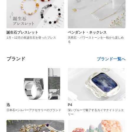
誕生石ブレスレット
ペンダント・ネックレス
1月～12月の各誕生石を使ったブレス
天然石・パワーストーンを一粒から楽しめ
る
ブランド
ブランド一覧へ
迅
P4
日本石×シルバーアクセサリーのブランド
深いブルーで魅了するカイヤナイトジュエ
リー