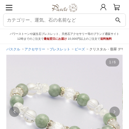
search
パワーストーンや誕生石ブレスレット、天然石アクセサリー等のブランド通販サイト
12時までのご注文で
最短翌日にお届け
10,000円以上のご注文で
送料無料
パスクル
アクセサリー
ブレスレット
ビーズ
クリスタル・翡翠 デザイ
1
/
6