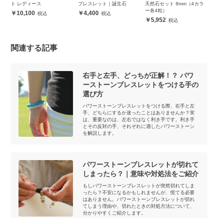
ト レディース
ブレスレット｜誕生石
天然石セット 8mm（4カラ
（
ー各4粒）
10,100
4,400
5,952
関連する記事
右手と左手、どっちが正解！？ パワ
ーストーンブレスレットをつける手の
選び方
パワーストーンブレスレットをつける際、右手と左
手、どちらにするか迷ったことはありませんか？実
は、重要なのは、左右ではなく利き手です。利き手
とその反対の手、それぞれに適したパワーストーン
を解説します。
パワーストーンブレスレットが切れて
しまったら？｜意味や対処法をご紹介
もしパワーストーンブレスレットが突然切れてしま
ったら？不安になるかもしれませんが、慌てる必要
はありません。パワーストーンブレスレットが切れ
てしまう理由や、切れたときの対処方法について、
分かりやすくご紹介します。