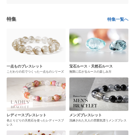
特集
特集一覧へ
一点ものブレスレット
宝石ルース・天然石ルース
こだわりの石でつくった一点ものシリーズ
無限に広がるルースの楽しみ方
レディースブレスレット
メンズブレスレット
色とりどりの天然石を使ったレディースブ
洗練された大人の雰囲気漂うメンズブレス
レス