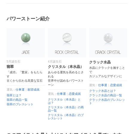
パワーストーン紹介
5月誕生石
4月誕生石
クラック水晶
翡翠
クリスタル（本水晶）
水晶にクラックを施すこと
で
「成功」「繁栄」をもたら
あらゆる運気を高めるとさ
カジュアルなデザインに
す
れる
古くから伝わる高貴な宝石
世界中が認めるパワースト
ーン
運気：
仕事運
｜
恋愛成就
運気：
仕事運
｜
願望成就
クラック水晶とは？
運気：
仕事運
｜
恋愛成就
翡翠とは？
クラック水晶の商品一覧
クリスタル（本水晶）と
翡翠の商品一覧
クラック水晶のブレスレッ
は？
ト
翡翠のブレスレット
クリスタル（本水晶）の商
品一覧
クリスタル（本水晶）のブ
レスレット