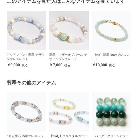
このアイテムを見た人はこんなアイテムを見ています
ン
アクアマリン・翡翠 デザイ
翡翠・マザーオブパール デ
【fine】翡翠 4mmブレスレ
5
ンブレスレット
ザインブレスレット
ット
ト
9,000
7,600
10,000
翡翠その他のアイテム
レ
5月誕生石 翡翠ブレスレッ
【winQ】クリスタルカラー
【パック】グリーンカラー
【