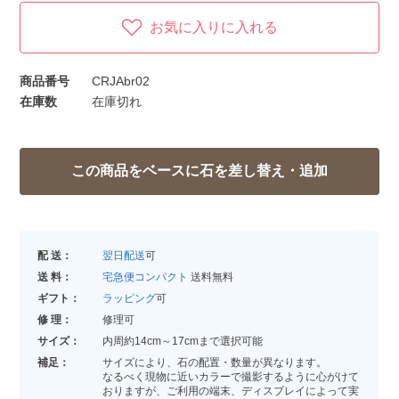
お気に入りに入れる
商品番号
CRJAbr02
在庫数
在庫切れ
配 送：
翌日配送
可
送 料：
宅急便コンパクト
送料無料
ギフト：
ラッピング
可
修 理：
修理可
サイズ：
内周約14cm～17cmまで選択可能
補足：
サイズにより、石の配置・数量が異なります。
なるべく現物に近いカラーで撮影するように心がけて
おりますが、ご利用の端末、ディスプレイによって実