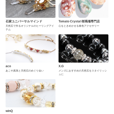
石家ユニバーサルマインド
Tomato Crystal 桜瑪瑙専門店
天然石で作るオリジナルのヒーリングアイ
心をときめかせる春色アクセサリー
テム
aco
X.G
あこや真珠と天然石のめぐり会い
メンズにおすすめの天然石をスタイリッシ
ュに
winQ