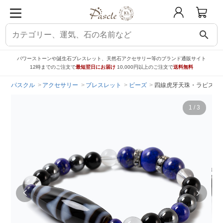
search
パワーストーンや誕生石ブレスレット、天然石アクセサリー等のブランド通販サイト
12時までのご注文で
最短翌日にお届け
10,000円以上のご注文で
送料無料
パスクル
アクセサリー
ブレスレット
ビーズ
四線虎牙天珠・ラピスラズ
1
/
3