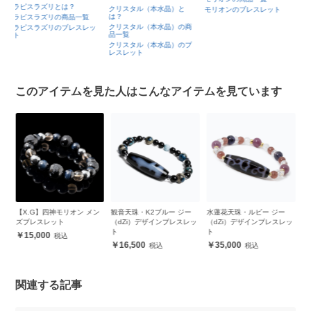
ヘマタイトの商品一覧
クリスタル（本水晶）と
モリオンのブレスレット
は？
ヘマタイトのブレスレット
クリスタル（本水晶）の商
ッ
品一覧
クリスタル（本水晶）のブ
レスレット
このアイテムを見た人はこんなアイテムを見ています
ン
観音天珠・K2ブルー ジー
水蓮花天珠・ルビー ジー
アメトリン・シトリン デザ
ス
（dZi）デザインブレスレッ
（dZi）デザインブレスレッ
インブレスレット
ン
ト
ト
19,500
16,500
35,000
関連する記事