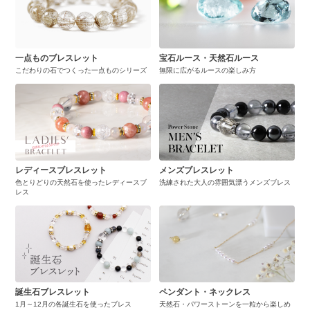
一点ものブレスレット
宝石ルース・天然石ルース
こだわりの石でつくった一点ものシリーズ
無限に広がるルースの楽しみ方
レディースブレスレット
メンズブレスレット
色とりどりの天然石を使ったレディースブ
洗練された大人の雰囲気漂うメンズブレス
レス
誕生石ブレスレット
ペンダント・ネックレス
1月～12月の各誕生石を使ったブレス
天然石・パワーストーンを一粒から楽しめ