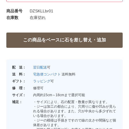
商品番号
DZSKLLbr01
在庫数
在庫切れ
配 送：
翌日配送
可
送 料：
宅急便コンパクト
送料無料
ギフト：
ラッピング
可
修 理：
修理可
サイズ：
内周約15cm～18cmまで選択可能
補足：
・サイズにより、石の配置・数量が異なります。
・ジーは加工の都合により、穴周りに傷や凹みが見ら
れる場合があります。また、穴が中央から多少ずれて
いる場合があります。
・ジーの模様は手描きですので線の太さや間隔など個
体差があります。