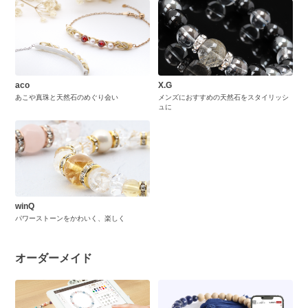
aco
X.G
あこや真珠と天然石のめぐり会い
メンズにおすすめの天然石をスタイリッシ
ュに
winQ
パワーストーンをかわいく、楽しく
オーダーメイド