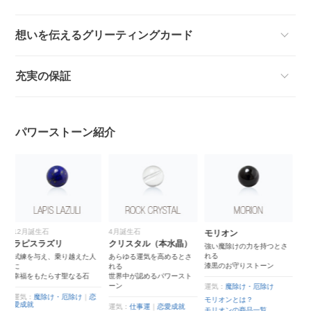
想いを伝えるグリーティングカード
充実の保証
パワーストーン紹介
4月誕生石
モリオン
ヘマタイト
クリスタル（本水晶）
強い魔除けの力を持つとさ
戦場でも身につけられてい
れる
た
人
あらゆる運気を高めるとさ
漆黒のお守りストーン
生命のお守り
れる
世界中が認めるパワースト
ーン
運気：
魔除け・厄除け
運気：
魔除け・厄除け
｜
健
康
恋
モリオンとは？
運気：
仕事運
｜
恋愛成就
ヘマタイトとは？
モリオンの商品一覧