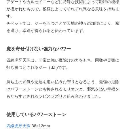
アゲートやカルセドニーなどに特殊な技術によって独特の模様
が描かれたもので、模様によってそれぞれ異なる意味を持ちま
す。
チベットでは、ジーをもつことで天地の神々の加護により、魔
を退け、幸運が得られると伝わっています。
魔を寄せ付けない強力なパワー
四線虎牙天珠は、非常に強い魔除けの力をもち、困難や災難に
打ち勝つとされるジー（dZi)です。
持ち主の邪気や悪運を追い払うお守りとなるよう、最強の厄除
けパワーストーンとも称されるモリオンと、邪気を払い幸福を
もたらすとされるラピスラズリと組み合わせました。
使用しているパワーストーン
四線虎牙天珠
38×12mm