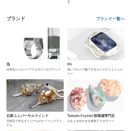
る
ブランド
ブランド一覧へ
迅
P4
日本石×シルバーアクセサリーのブランド
深いブルーで魅了するカイヤナイトジュエ
リー
石家ユニバーサルマインド
Tomato Crystal 桜瑪瑙専門店
天然石で作るオリジナルのヒーリングアイ
心をときめかせる春色アクセサリー
テム