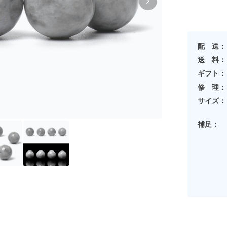
配 送：
送 料：
ギフト：
修 理：
サイズ：
補足：