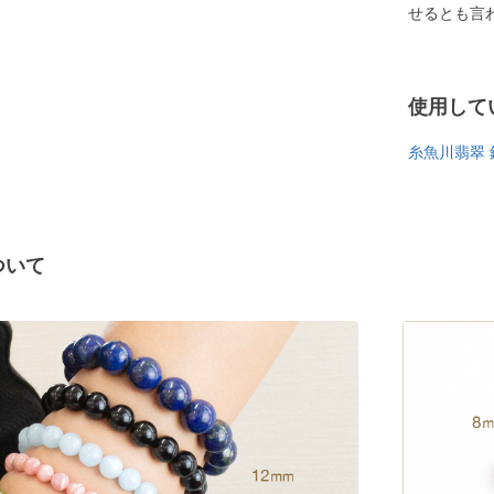
せるとも言
使用して
糸魚川翡翠 
ついて