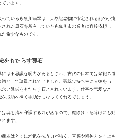
っています。
扱っている糸魚川翡翠は、天然記念物に指定される前の小滝
取された原石を所有していた糸魚川市の業者に直接依頼し、
れた希少なものです。
栄をもたらす霊石
翠には不思議な呪力があるとされ、古代の日本では祭祀の道
象徴として珍重されていました。翡翠は持ち主に人徳を与
末永い繁栄をもたらす石とされています。仕事や恋愛など、
標を成功へ導く手助けになってくれるでしょう。
には魂を清め守護する力があるので、魔除け・厄除けにも効
されます。
の翡翠はとくに邪気を払う力が強く、直感や精神力を向上さ