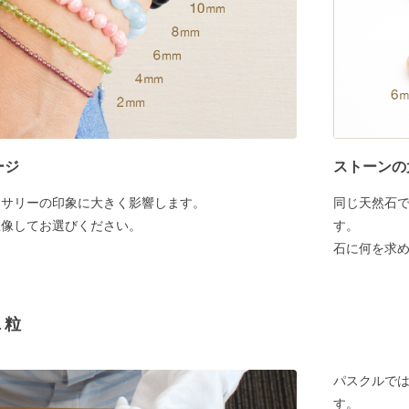
ージ
ストーンの
セサリーの印象に大きく影響します。
同じ天然石
想像してお選びください。
す。
石に何を求
１粒
パスクルでは
す。