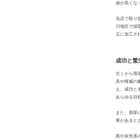
値が高くな
当店で取り
川地区で採
玉に加工さ
成功と繁
古くから翡
具や権威の
え、成功と
あらゆる目
また、翡翠
果があると
黒や灰色系