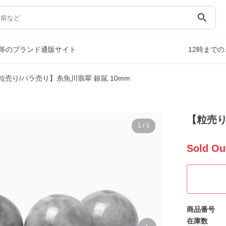
search
等のブランド通販サイト
12時まで
粒売り/バラ売り】糸魚川翡翠 銀鼠 10mm
【粒売り
1
/
3
Sold Ou
商品番号
在庫数