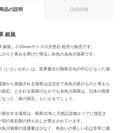
商品の説明
詳細情報
翠 銀鼠
 銀鼠」の10mmサイズの天然石 粒売り販売です。
んのりと青みを帯びた明るい灰色の糸魚川翡翠です。
川（いといがわ）は、世界最古の翡翠文化の中心となった場
遺跡から発掘される翡翠はほぼ全て糸魚川産のものと考えら
の国石」とされる翡翠のなかでも糸魚川翡翠は、日本の翡翠
になった「真の国石」といえるでしょう。
が産出する場所は、昭和31年に天然記念物エリアに指定さ
一切の岩石類の持ち出しが禁止されています。
糸魚川翡翠の流通量は少なく、色合いの美しい石は非常に価