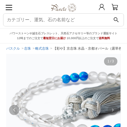
search
パワーストーンや誕生石ブレスレット、天然石アクセサリー等のブランド通販サイト
12時までのご注文で
最短翌日にお届け
10,000円以上のご注文で
送料無料
パスクル
念珠
略式念珠
【彩や】京念珠 水晶・京都オパール（露草色）
1
/
3