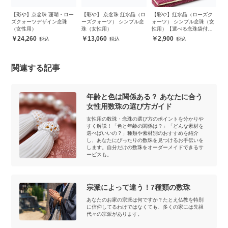
ク
【彩や】京念珠 珊瑚・ロー
【彩や】 京念珠 紅水晶（ロ
【彩や】紅水晶（ローズク
【
女
ズクォーツデザイン念珠
ーズクォーツ） シンプル念
ォーツ） シンプル念珠（女
ン
（女性用）
珠（女性用）
性用）【選べる念珠袋付
き】
24,260
13,060
2,900
関連する記事
年齢と色は関係ある？ あなたに合う
女性用数珠の選び方ガイド
女性用の数珠・念珠の選び方のポイントを分かりや
すく解説！「色と年齢の関係は？」「どんな素材を
選べばいいの？」種類や素材別のおすすめを紹介
し、あなたにぴったりの数珠を見つけるお手伝いを
します。自分だけの数珠をオーダーメイドできるサ
ービスも。
宗派によって違う！7種類の数珠
あなたのお家の宗派は何ですか？たとえ仏教を特別
に信仰してるわけではなくても、多くの家には先祖
代々の宗派があります。