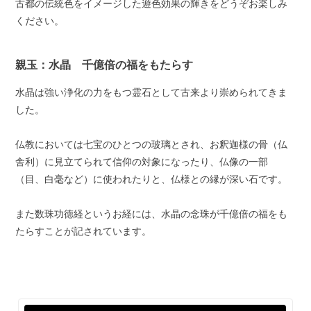
古都の伝統色をイメージした遊色効果の輝きをどうぞお楽しみ
ください。
親玉：水晶 千億倍の福をもたらす
水晶は強い浄化の力をもつ霊石として古来より崇められてきま
した。
仏教においては七宝のひとつの玻璃とされ、お釈迦様の骨（仏
舎利）に見立てられて信仰の対象になったり、仏像の一部
（目、白毫など）に使われたりと、仏様との縁が深い石です。
また数珠功徳経というお経には、水晶の念珠が千億倍の福をも
たらすことが記されています。