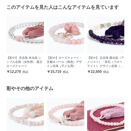
このアイテムを見た人はこんなアイテムを見ています
ラ
【彩や】 京念珠 本水晶 シ
【彩や】ローズクォーツ・
【彩や】 京念珠 紫水晶（ア
【
ン
ンプル念珠（女性用） 親玉
京都オパール（桜色）デザ
メジスト）・蛍石（フロー
ン
ローズクォーツ
イン念珠（子ども用）
ライト） デザイン念珠（女
性用）
12,270
15,710
22,500
彩やその他のアイテム