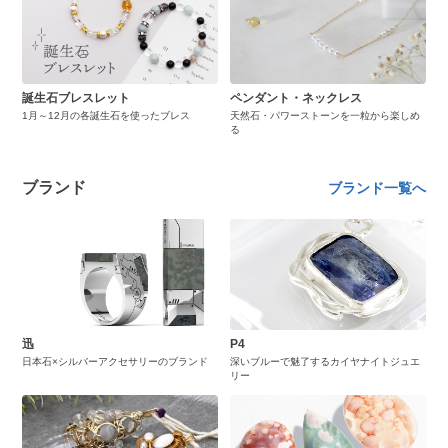
誕生石ブレスレット
ペンダント・ネックレス
1月～12月の各誕生石を使ったブレス
天然石・パワーストーンを一粒から楽しめ
る
ブランド
ブランド一覧へ
迅
P4
日本石×シルバーアクセサリーのブランド
深いブルーで魅了するカイヤナイトジュエ
リー