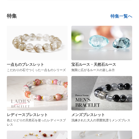
特集
特集一覧へ
一点ものブレスレット
宝石ルース・天然石ルース
こだわりの石でつくった一点ものシリーズ
無限に広がるルースの楽しみ方
レディースブレスレット
メンズブレスレット
色とりどりの天然石を使ったレディースブ
洗練された大人の雰囲気漂うメンズブレス
レス