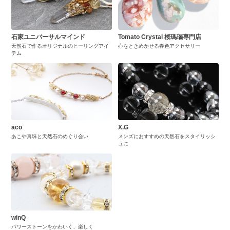
石家ユニバーサルマインド
Tomato Crystal 桜瑪瑙専門店
天然石で作るオリジナルのヒーリングアイ
心をときめかせる春色アクセサリー
テム
aco
X.G
あこや真珠と天然石のめぐり会い
メンズにおすすめの天然石をスタイリッシ
ュに
winQ
パワーストーンをかわいく、楽しく