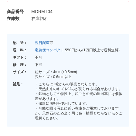
商品番号
MORMT04
在庫数
在庫切れ
配 送：
翌日配送
可
送 料：
宅急便コンパクト
550円から(1万円以上で送料無料)
ギフト：
不可
修 理：
不可
サイズ：
粒サイズ：4mm(±0.5mm)
穴サイズ：0.6mm以上
補足：
・こちらは1粒からの販売となります。
・天然由来のキズや凹みが見られる場合があります。
・鉱物としての特性上、粒ごとの光の透過率には個体
差があります。
・撮影に照明を使用しています。
・可能な限り写真に近い在庫をご用意しております
が、天然石のため全く同じ色・模様とならない点をご
理解ください。