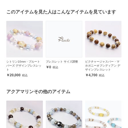
このアイテムを見た人はこんなアイテムを見ています
ブ
シトリン10mm・ブルート
ブレスレット サイズ調整
ピクチャージャスパー・マ
シ
ッ
パーズ デザインブレスレッ
ホガニーオブシディアン デ
ザ
0
ト
ザインブレスレット
20,000
4,700
アクアマリンその他のアイテム