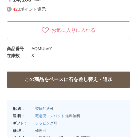
423
ポイント還元
お気に入りに入れる
商品番号
AQMUbr01
在庫数
3
配 送：
翌日配送
可
送 料：
宅急便コンパクト
送料無料
ギフト：
ラッピング
可
修 理：
修理可