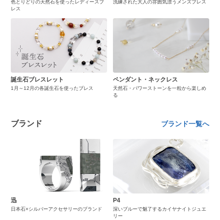
色とりどりの天然石を使ったレディースブ
洗練された大人の雰囲気漂うメンズブレス
レス
誕生石ブレスレット
ペンダント・ネックレス
1月～12月の各誕生石を使ったブレス
天然石・パワーストーンを一粒から楽しめ
る
ブランド
ブランド一覧へ
迅
P4
日本石×シルバーアクセサリーのブランド
深いブルーで魅了するカイヤナイトジュエ
リー