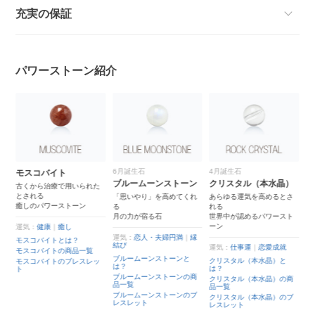
充実の保証
パワーストーン紹介
6月誕生石
4月誕生石
モスコバイト
ブルームーンストーン
クリスタル（本水晶）
古くから治療で用いられた
とされる
と
「思いやり」を高めてくれ
あらゆる運気を高めるとさ
癒しのパワーストーン
る
れる
月の力が宿る石
世界中が認めるパワースト
ーン
運気：
健康
｜
癒し
運気：
恋人・夫婦円満
｜
縁
モスコバイトとは？
結び
運気：
仕事運
｜
恋愛成就
モスコバイトの商品一覧
ブルームーンストーンと
クリスタル（本水晶）と
モスコバイトのブレスレッ
は？
は？
ト
ッ
ブルームーンストーンの商
クリスタル（本水晶）の商
品一覧
品一覧
ブルームーンストーンのブ
クリスタル（本水晶）のブ
レスレット
レスレット