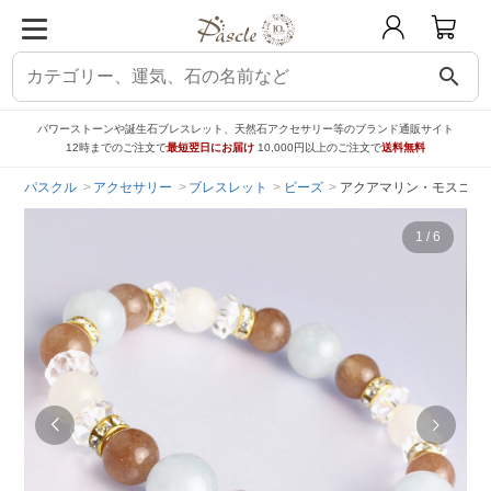
search
パワーストーンや誕生石ブレスレット、天然石アクセサリー等のブランド通販サイト
12時までのご注文で
最短翌日にお届け
10,000円以上のご注文で
送料無料
パスクル
アクセサリー
ブレスレット
ビーズ
アクアマリン・モスコバ
1
/
6