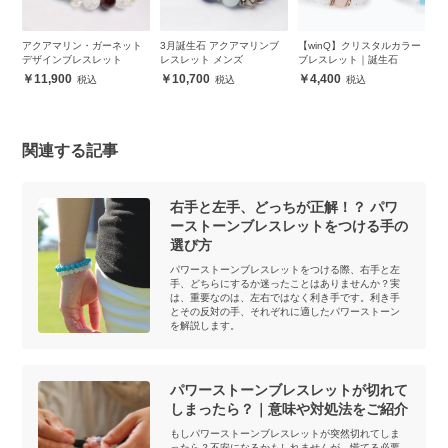
ヘマ
アクアマリン・ガーネット
3月誕生石 アクアマリンブ
【winQ】クリスタルカラー
【
ス
デザインブレスレット
レスレット メンズ
ブレスレット｜誕生石
イ
11,900
10,700
4,400
関連する記事
右手と左手、どっちが正解！？ パワ
ーストーンブレスレットをつける手の
選び方
パワーストーンブレスレットをつける際、右手と左
手、どちらにするか迷ったことはありませんか？実
は、重要なのは、左右ではなく利き手です。利き手
とその反対の手、それぞれに適したパワーストーン
を解説します。
パワーストーンブレスレットが切れて
しまったら？｜意味や対処法をご紹介
もしパワーストーンブレスレットが突然切れてしま
ったら？不安になるかもしれませんが、慌てる必要