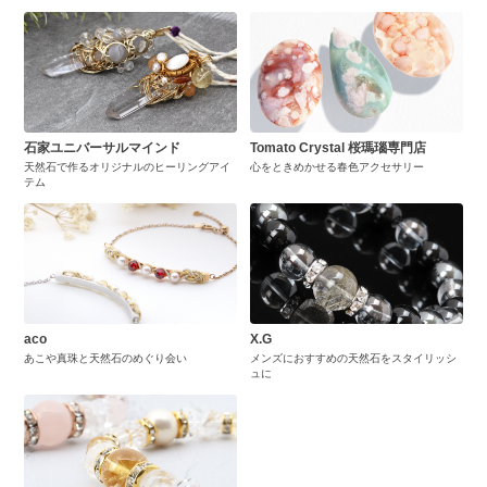
石家ユニバーサルマインド
Tomato Crystal 桜瑪瑙専門店
天然石で作るオリジナルのヒーリングアイ
心をときめかせる春色アクセサリー
テム
aco
X.G
あこや真珠と天然石のめぐり会い
メンズにおすすめの天然石をスタイリッシ
ュに