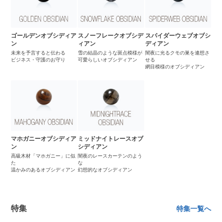
ゴールデンオブシディア
スノーフレークオブシデ
スパイダーウェブオブシ
ン
ィアン
ディアン
未来を予言すると伝わる
雪の結晶のような斑点模様が
闇夜に光るクモの巣を連想さ
ビジネス・守護のお守り
可愛らしいオブシディアン
せる
網目模様のオブシディアン
マホガニーオブシディア
ミッドナイトレースオブ
ン
シディアン
高級木材「マホガニー」に似
闇夜のレースカーテンのよう
た
な
温かみのあるオブシディアン
幻想的なオブシディアン
特集
特集一覧へ