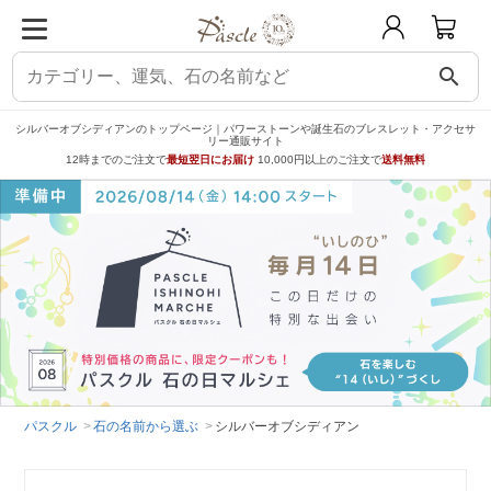
search
シルバーオブシディアンのトップページ｜パワーストーンや誕生石のブレスレット・アクセサ
リー通販サイト
12時までのご注文で
最短翌日にお届け
10,000円以上のご注文で
送料無料
パスクル
石の名前から選ぶ
シルバーオブシディアン