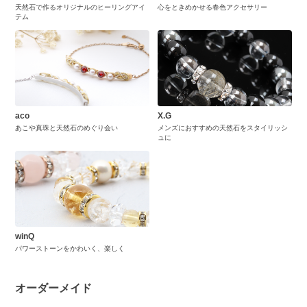
天然石で作るオリジナルのヒーリングアイ
心をときめかせる春色アクセサリー
テム
aco
X.G
あこや真珠と天然石のめぐり会い
メンズにおすすめの天然石をスタイリッシ
ュに
winQ
パワーストーンをかわいく、楽しく
オーダーメイド