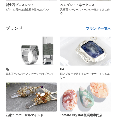
誕生石ブレスレット
ペンダント・ネックレス
1月～12月の各誕生石を使ったブレス
天然石・パワーストーンを一粒から楽しめ
る
ブランド
ブランド一覧へ
迅
P4
日本石×シルバーアクセサリーのブランド
深いブルーで魅了するカイヤナイトジュエ
リー
石家ユニバーサルマインド
Tomato Crystal 桜瑪瑙専門店