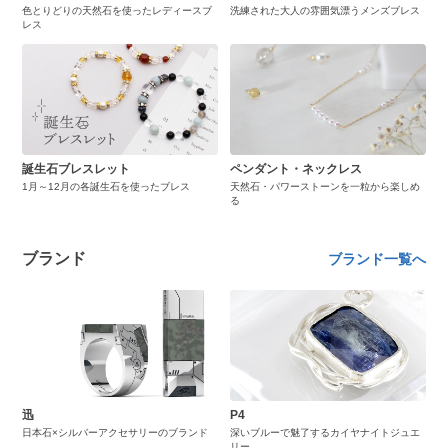
色とりどりの天然石を使ったレディースブ
洗練された大人の雰囲気漂うメンズブレス
レス
誕生石ブレスレット
ペンダント・ネックレス
1月～12月の各誕生石を使ったブレス
天然石・パワーストーンを一粒から楽しめ
る
ブランド
ブランド一覧へ
迅
P4
日本石×シルバーアクセサリーのブランド
深いブルーで魅了するカイヤナイトジュエ
リー