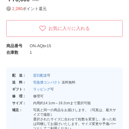
2,280
ポイント還元
お気に入りに入れる
商品番号
ON-AQbr15
在庫数
1
配 送：
翌日配送
可
送 料：
宅急便コンパクト
送料無料
ギフト：
ラッピング
可
修 理：
修理可
サイズ：
内周約14.1cm～18.2cmまで選択可能
補足：
写真と同一の商品をお届けします。（写真は、最大サ
イズで撮影）
選択されたサイズに合わせて粒数を変更し、余った粒
は同梱してお届けいたします。サイズ変更や予備パー
ツとしてご利用ください。