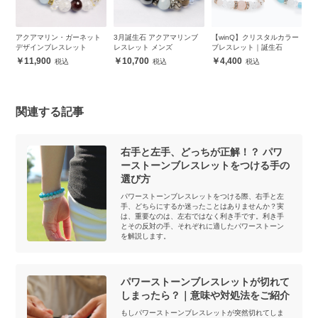
ヘマ
アクアマリン・ガーネット
3月誕生石 アクアマリンブ
【winQ】クリスタルカラー
【
ス
デザインブレスレット
レスレット メンズ
ブレスレット｜誕生石
イ
11,900
10,700
4,400
関連する記事
右手と左手、どっちが正解！？ パワ
ーストーンブレスレットをつける手の
選び方
パワーストーンブレスレットをつける際、右手と左
手、どちらにするか迷ったことはありませんか？実
は、重要なのは、左右ではなく利き手です。利き手
とその反対の手、それぞれに適したパワーストーン
を解説します。
パワーストーンブレスレットが切れて
しまったら？｜意味や対処法をご紹介
もしパワーストーンブレスレットが突然切れてしま