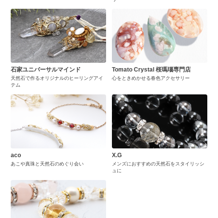
石家ユニバーサルマインド
Tomato Crystal 桜瑪瑙専門店
天然石で作るオリジナルのヒーリングアイ
心をときめかせる春色アクセサリー
テム
aco
X.G
あこや真珠と天然石のめぐり会い
メンズにおすすめの天然石をスタイリッシ
ュに