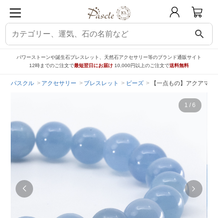
search
パワーストーンや誕生石ブレスレット、天然石アクセサリー等のブランド通販サイト
12時までのご注文で
最短翌日にお届け
10,000円以上のご注文で
送料無料
パスクル
アクセサリー
ブレスレット
ビーズ
【一点もの】アクアマリン
1
/
6