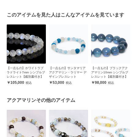
このアイテムを見た人はこんなアイテムを見ています
ン
【一点もの】ホワイトラブ
【一点もの】サンタマリア
【一点もの】ブラックアク
ア
ッ
ラドライト7mm シンプルブ
アクアマリン・ラリマー デ
アマリン10mm シンプルブ
ブ
レスレット【鑑別書付き】
ザインブレスレット
レスレット【鑑別書付き】
105,000
53,000
98,000
アクアマリンその他のアイテム