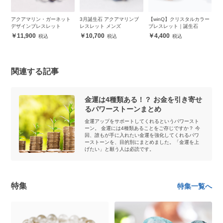
ヘマ
アクアマリン・ガーネット
3月誕生石 アクアマリンブ
【winQ】クリスタルカラー
【
ス
デザインブレスレット
レスレット メンズ
ブレスレット｜誕生石
イ
11,900
10,700
4,400
関連する記事
金運は4種類ある！？ お金を引き寄せ
るパワーストーンまとめ
金運アップをサポートしてくれるというパワースト
ーン。 金運には4種類あることをご存じですか？ 今
回、誰もが手に入れたい金運を強化してくれるパワ
ーストーンを、目的別にまとめました。「金運を上
げたい」と願う人は必読です。
特集
特集一覧へ