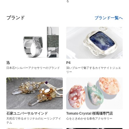
る
ブランド
ブランド一覧へ
迅
P4
日本石×シルバーアクセサリーのブランド
深いブルーで魅了するカイヤナイトジュエ
リー
石家ユニバーサルマインド
Tomato Crystal 桜瑪瑙専門店
天然石で作るオリジナルのヒーリングアイ
心をときめかせる春色アクセサリー
テム