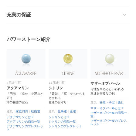
充実の保証
パワーストーン紹介
3月誕生石
11月誕生石
マザーオブパール
アクアマリン
シトリン
母性を高めるといわれる
真珠を作る母の貝
「円満」「幸せ」を運ぶと
「繁栄」「冨」をもたらす
言う
とされる
海の精霊の宝石
金運のお守り
運気：
安産・子宝
｜
癒し
マザーオブパールとは？
運気：
家庭円満
｜
結婚運
運気：
仕事運
｜
金運
マザーオブパールの商品一
覧
アクアマリンとは？
シトリンとは？
マザーオブパールのブレス
アクアマリンの商品一覧
シトリンの商品一覧
レット
アクアマリンのブレスレッ
シトリンのブレスレット
ト