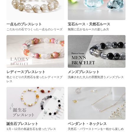
一点ものブレスレット
宝石ルース・天然石ルース
こだわりの石でつくった一点ものシリーズ
無限に広がるルースの楽しみ方
レディースブレスレット
メンズブレスレット
色とりどりの天然石を使ったレディースブ
洗練された大人の雰囲気漂うメンズブレス
レス
誕生石ブレスレット
ペンダント・ネックレス
1月～12月の各誕生石を使ったブレス
天然石・パワーストーンを一粒から楽しめ