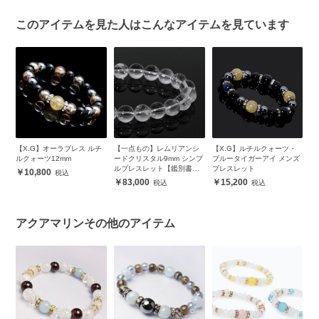
このアイテムを見た人はこんなアイテムを見ています
ン
【X.G】オーラブレス ルチ
【一点もの】レムリアンシ
【X.G】ルチルクォーツ・
【
ブレ
ルクォーツ12mm
ードクリスタル9mm シンプ
ブルータイガーアイ メンズ
ァ
ルブレスレット【鑑別書付
ブレスレット
10,800
き】
83,000
15,200
アクアマリンその他のアイテム