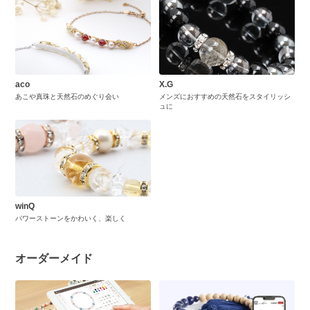
aco
X.G
あこや真珠と天然石のめぐり会い
メンズにおすすめの天然石をスタイリッシ
ュに
winQ
パワーストーンをかわいく、楽しく
オーダーメイド