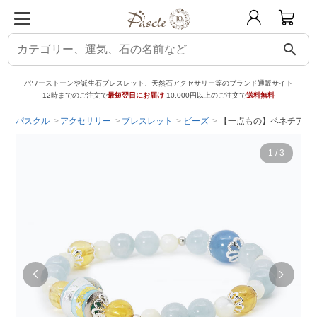
search
パワーストーンや誕生石ブレスレット、天然石アクセサリー等のブランド通販サイト
12時までのご注文で
最短翌日にお届け
10,000円以上のご注文で
送料無料
パスクル
アクセサリー
ブレスレット
ビーズ
【一点もの】ベネチアン
1
/
3