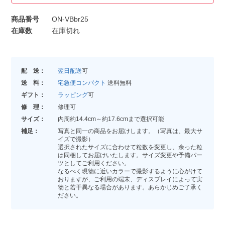
商品番号
ON-VBbr25
在庫数
在庫切れ
配 送：
翌日配送
可
送 料：
宅急便コンパクト
送料無料
ギフト：
ラッピング
可
修 理：
修理可
サイズ：
内周約14.4cm～約17.6cmまで選択可能
補足：
写真と同一の商品をお届けします。（写真は、最大サ
イズで撮影）
選択されたサイズに合わせて粒数を変更し、余った粒
は同梱してお届けいたします。サイズ変更や予備パー
ツとしてご利用ください。
なるべく現物に近いカラーで撮影するように心がけて
おりますが、ご利用の端末、ディスプレイによって実
物と若干異なる場合があります。あらかじめご了承く
ださい。