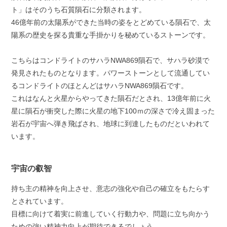
ト」はそのうち石質隕石に分類されます。
46億年前の太陽系ができた当時の姿をとどめている隕石で、太
陽系の歴史を探る貴重な手掛かりを秘めているストーンです。
こちらはコンドライトのサハラNWA869隕石で、サハラ砂漠で
発見されたものとなります。パワーストーンとして流通してい
るコンドライトのほとんどはサハラNWA869隕石です。
これはなんと火星からやってきた隕石だとされ、13億年前に火
星に隕石が衝突した際に火星の地下100ｍの深さで冷え固まった
岩石が宇宙へ弾き飛ばされ、地球に到達したものだといわれて
います。
宇宙の叡智
持ち主の精神を向上させ、意志の強化や自己の確立をもたらす
とされています。
目標に向けて着実に前進していく行動力や、問題に立ち向かう
ための強い精神力向上が期待できるでしょう。