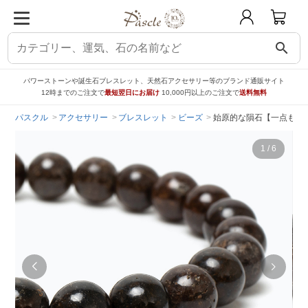
search
パワーストーンや誕生石ブレスレット、天然石アクセサリー等のブランド通販サイト
12時までのご注文で
最短翌日にお届け
10,000円以上のご注文で
送料無料
パスクル
アクセサリー
ブレスレット
ビーズ
始原的な隕石【一点もの】コ
1
/
6