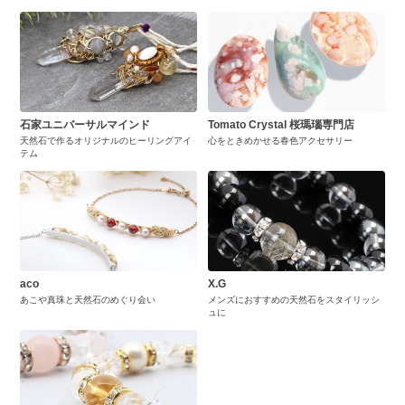
石家ユニバーサルマインド
Tomato Crystal 桜瑪瑙専門店
天然石で作るオリジナルのヒーリングアイ
心をときめかせる春色アクセサリー
テム
aco
X.G
あこや真珠と天然石のめぐり会い
メンズにおすすめの天然石をスタイリッシ
ュに