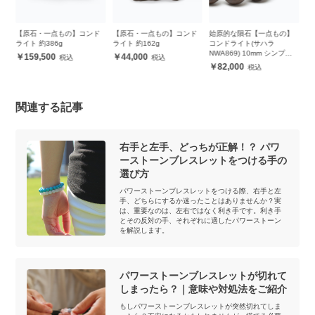
ド
【原石・一点もの】コンド
【原石・一点もの】コンド
始原的な隕石【一点もの】
ライト 約386g
ライト 約162g
コンドライト(サハラ
NWA869) 10mm シンプル
159,500
44,000
ブレスレット
82,000
関連する記事
右手と左手、どっちが正解！？ パワ
ーストーンブレスレットをつける手の
選び方
パワーストーンブレスレットをつける際、右手と左
手、どちらにするか迷ったことはありませんか？実
は、重要なのは、左右ではなく利き手です。利き手
とその反対の手、それぞれに適したパワーストーン
を解説します。
パワーストーンブレスレットが切れて
しまったら？｜意味や対処法をご紹介
もしパワーストーンブレスレットが突然切れてしま