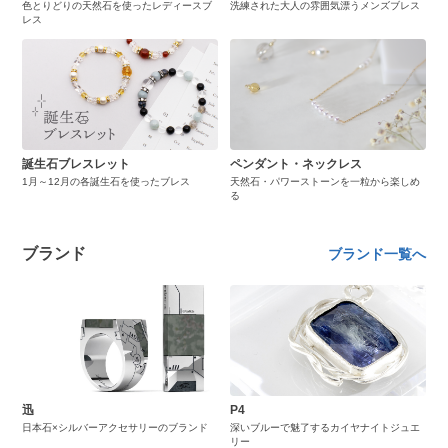
色とりどりの天然石を使ったレディースブ
洗練された大人の雰囲気漂うメンズブレス
レス
誕生石ブレスレット
ペンダント・ネックレス
1月～12月の各誕生石を使ったブレス
天然石・パワーストーンを一粒から楽しめ
る
ブランド
ブランド一覧へ
迅
P4
日本石×シルバーアクセサリーのブランド
深いブルーで魅了するカイヤナイトジュエ
リー