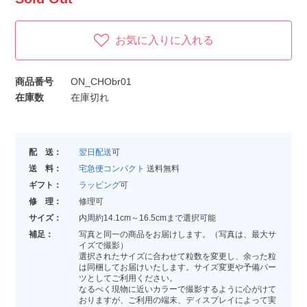
お気に入りに入れる
商品番号
ON_CHObr01
在庫数
在庫切れ
配 送：
翌日配送
可
送 料：
宅急便コンパクト
送料無料
ギフト：
ラッピング
可
修 理：
修理可
サイズ：
内周約14.1cm～16.5cmまで選択可能
補足：
写真と同一の商品をお届けします。（写真は、最大サ
イズで撮影）
選択されたサイズに合わせて粒数を変更し、余った粒
は同梱してお届けいたします。サイズ変更や予備パー
ツとしてご利用ください。
なるべく現物に近いカラーで撮影するように心がけて
おりますが、ご利用の端末、ディスプレイによって実