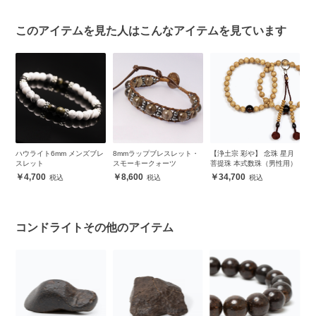
このアイテムを見た人はこんなアイテムを見ています
ル
ハウライト6mm メンズブレ
8mmラップブレスレット・
【浄土宗 彩や】 念珠 星月
6
スレット
スモーキークォーツ
菩提珠 本式数珠（男性用）
ト
ー
4,700
8,600
34,700
コンドライトその他のアイテム