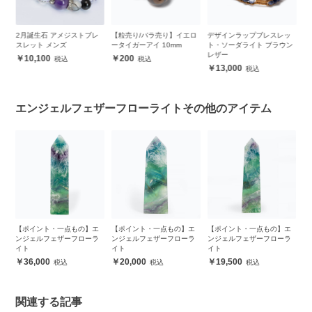
ド
2月誕生石 アメジストブレ
【粒売り/バラ売り】イエロ
デザインラップブレスレッ
ほ
スレット メンズ
ータイガーアイ 10mm
ト・ソーダライト ブラウン
【
レザー
（
10,100
200
レ
13,000
エンジェルフェザーフローライトその他のアイテム
【ポイント・一点もの】エ
【ポイント・一点もの】エ
【ポイント・一点もの】エ
ンジェルフェザーフローラ
ンジェルフェザーフローラ
ンジェルフェザーフローラ
イト
イト
イト
36,000
20,000
19,500
関連する記事