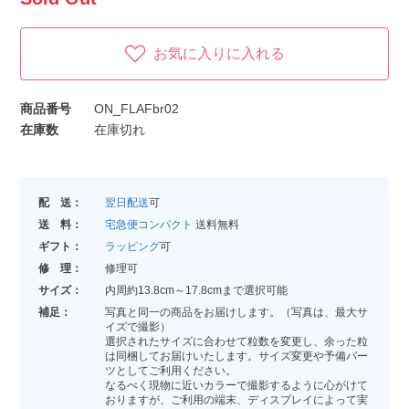
お気に入りに入れる
商品番号
ON_FLAFbr02
在庫数
在庫切れ
配 送：
翌日配送
可
送 料：
宅急便コンパクト
送料無料
ギフト：
ラッピング
可
修 理：
修理可
サイズ：
内周約13.8cm～17.8cmまで選択可能
補足：
写真と同一の商品をお届けします。（写真は、最大サ
イズで撮影）
選択されたサイズに合わせて粒数を変更し、余った粒
は同梱してお届けいたします。サイズ変更や予備パー
ツとしてご利用ください。
なるべく現物に近いカラーで撮影するように心がけて
おりますが、ご利用の端末、ディスプレイによって実