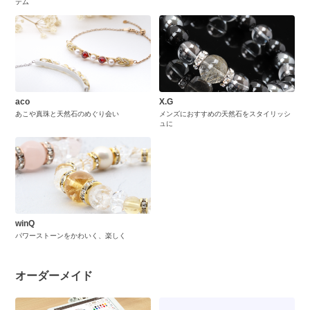
テム
aco
X.G
あこや真珠と天然石のめぐり会い
メンズにおすすめの天然石をスタイリッシ
ュに
winQ
パワーストーンをかわいく、楽しく
オーダーメイド