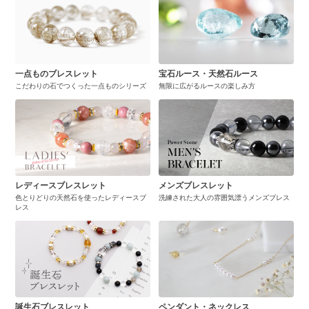
一点ものブレスレット
宝石ルース・天然石ルース
こだわりの石でつくった一点ものシリーズ
無限に広がるルースの楽しみ方
レディースブレスレット
メンズブレスレット
色とりどりの天然石を使ったレディースブ
洗練された大人の雰囲気漂うメンズブレス
レス
誕生石ブレスレット
ペンダント・ネックレス