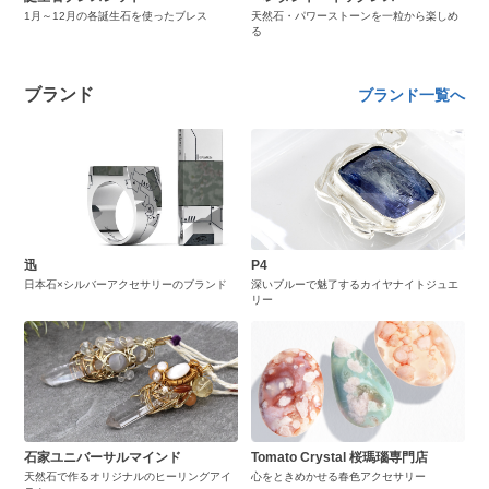
1月～12月の各誕生石を使ったブレス
天然石・パワーストーンを一粒から楽しめ
る
ブランド
ブランド一覧へ
迅
P4
日本石×シルバーアクセサリーのブランド
深いブルーで魅了するカイヤナイトジュエ
リー
石家ユニバーサルマインド
Tomato Crystal 桜瑪瑙専門店
天然石で作るオリジナルのヒーリングアイ
心をときめかせる春色アクセサリー