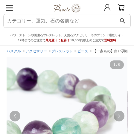
search
パワーストーンや誕生石ブレスレット、天然石アクセサリー等のブランド通販サイト
12時までのご注文で
最短翌日にお届け
10,000円以上のご注文で
送料無料
パスクル
アクセサリー
ブレスレット
ビーズ
【一点もの】白い羽根状の
1
/
6