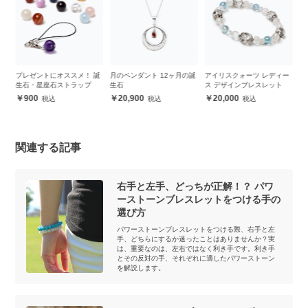
ススメ！ 誕
月のペンダント 12ヶ月の誕
アイリスクォーツ レディー
4月誕生石 クリスタル
ストラップ
生石
ス デザインブレスレット
スレット レディース
20,900
20,000
8,700
関連する記事
右手と左手、どっちが正解！？ パワ
ーストーンブレスレットをつける手の
選び方
パワーストーンブレスレットをつける際、右手と左
手、どちらにするか迷ったことはありませんか？実
は、重要なのは、左右ではなく利き手です。利き手
とその反対の手、それぞれに適したパワーストーン
を解説します。