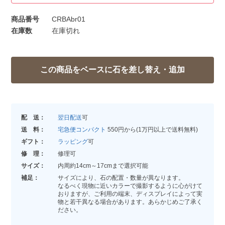
商品番号
CRBAbr01
在庫数
在庫切れ
配 送：
翌日配送
可
送 料：
宅急便コンパクト
550円から(1万円以上で送料無料)
ギフト：
ラッピング
可
修 理：
修理可
サイズ：
内周約14cm～17cmまで選択可能
補足：
サイズにより、石の配置・数量が異なります。
なるべく現物に近いカラーで撮影するように心がけて
おりますが、ご利用の端末、ディスプレイによって実
物と若干異なる場合があります。あらかじめご了承く
ださい。