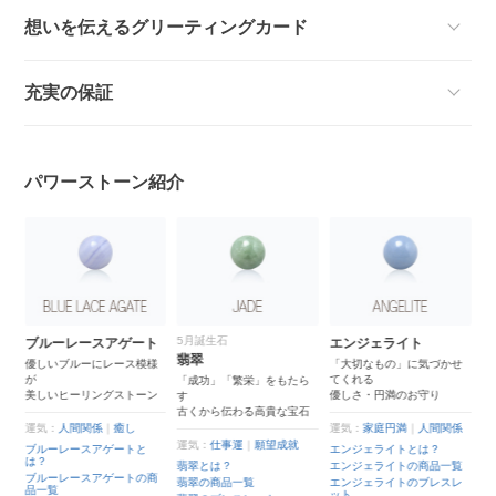
想いを伝えるグリーティングカード
充実の保証
パワーストーン紹介
5月誕生石
ゲート
エンジェライト
クラック水晶
翡翠
ース模様
「大切なもの」に気づかせ
水晶にクラックを施すこと
てくれる
で
「成功」「繁栄」をもたら
ストーン
優しさ・円満のお守り
カジュアルなデザインに
す
古くから伝わる高貴な宝石
癒し
運気：
家庭円満
｜
人間関係
運気：
仕事運
｜
恋愛成就
運気：
仕事運
｜
願望成就
ートと
エンジェライトとは？
クラック水晶とは？
翡翠とは？
エンジェライトの商品一覧
クラック水晶の商品一覧
ートの商
翡翠の商品一覧
エンジェライトのブレスレ
クラック水晶のブレスレッ
ット
ト