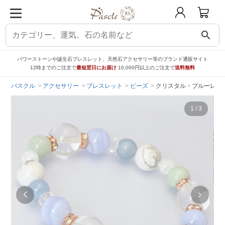
search
パワーストーンや誕生石ブレスレット、天然石アクセサリー等のブランド通販サイト
12時までのご注文で
最短翌日にお届け
10,000円以上のご注文で
送料無料
パスクル
アクセサリー
ブレスレット
ビーズ
クリスタル・ブルーレー
1
/
3