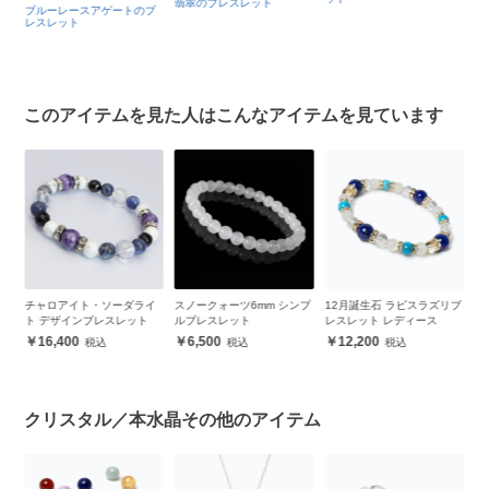
翡翠のブレスレット
ートのブ
このアイテムを見た人はこんなアイテムを見ています
ソーダライ
スノークォーツ6mm シンプ
12月誕生石 ラピスラズリブ
黒翡翠（ブラックジェ
レスレット
ルブレスレット
レスレット レディース
ト）10mm シンプルブ
レット
6,500
12,200
21,500
クリスタル／本水晶その他のアイテム