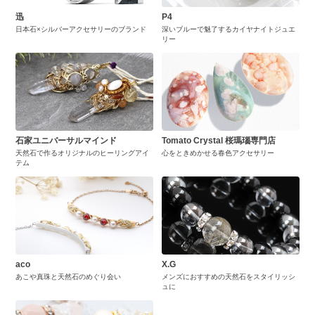
迅
P4
日本石×シルバーアクセサリーのブランド
深いブルーで魅了するカイヤナイトジュエ
リー
石家ユニバーサルマインド
Tomato Crystal 桜瑪瑙専門店
天然石で作るオリジナルのヒーリングアイ
心をときめかせる春色アクセサリー
テム
aco
X.G
あこや真珠と天然石のめぐり会い
メンズにおすすめの天然石をスタイリッシ
ュに