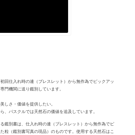
、初回仕入れ時の連（ブレスレット）から無作為でピックアッ
、専門機関に送り鑑別しています。
の美しさ・価値を提供したい。
から、パスクルでは天然石の価値を追及しています。
いる鑑別書は、仕入れ時の連（ブレスレット）から無作為でピ
した粒（鑑別書写真の現品）のものです。使用する天然石はこ