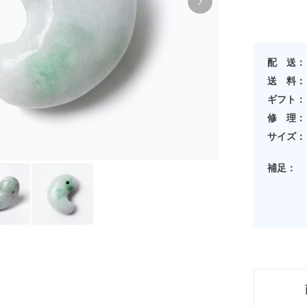
配 送：
送 料：
ギフト：
修 理：
サイズ：
補足：