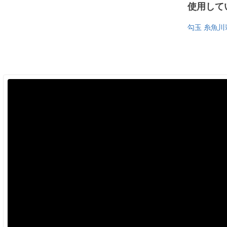
使用して
勾玉 糸魚川