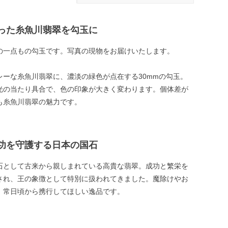
った糸魚川翡翠を勾玉に
の一点もの勾玉です。写真の現物をお届けいたします。
レーな糸魚川翡翠に、濃淡の緑色が点在する30mmの勾玉。
光の当たり具合で、色の印象が大きく変わります。個体差が
も糸魚川翡翠の魅力です。
功を守護する日本の国石
石として古来から親しまれている高貴な翡翠。成功と繁栄を
され、王の象徴として特別に扱われてきました。魔除けやお
、常日頃から携行してほしい逸品です。