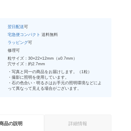
翌日配送
可
宅急便コンパクト
送料無料
ラッピング
可
修理可
粒サイズ：30×22×12mm（±0.7mm）
穴サイズ：約2.7mm
・写真と同一の商品をお届けします。（1粒）
・撮影に照明を使用しています。
・石の色合い・明るさはお手元の照明環境などによ
って異なって見える場合がございます。
商品の説明
詳細情報