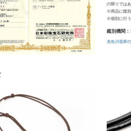
の限りでは
※商品に鑑
※個別に行
鑑別機関：
糸魚川翡翠
て