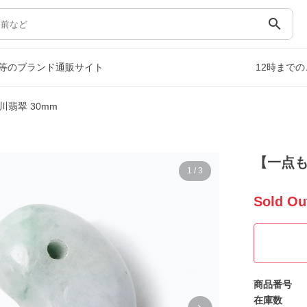
search
等のブランド通販サイト
12時まで
翡翠 30mm
【一点も
1
/
3
Sold Ou
商品番号
在庫数