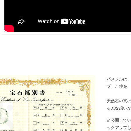
パスクルは
プした粒を
天然石の真
そんな想い
※公開して
ックアップ