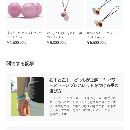
ツ
大切な人に願いを込めて 誕
天然石ペアストラップ
【粒売り/バラ売り】クンツ
【
生石ペンダント
「with bond」
ァイト 6mm
プ
レ
6,300
5,500
600
関連する記事
右手と左手、どっちが正解！？ パワ
ーストーンブレスレットをつける手の
選び方
パワーストーンブレスレットをつける際、右手と左
手、どちらにするか迷ったことはありませんか？実
は、重要なのは、左右ではなく利き手です。利き手
とその反対の手、それぞれに適したパワーストーン
を解説します。