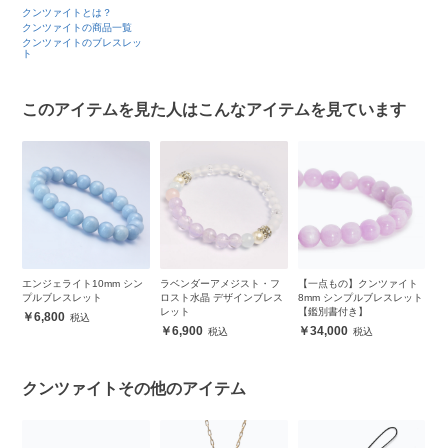
クンツァイトとは？
クンツァイトの商品一覧
クンツァイトのブレスレッ
ト
このアイテムを見た人はこんなアイテムを見ています
ン
ラベンダーアメジスト・フ
【一点もの】クンツァイト
【粒売り/バラ売り】サンス
ラ
ロスト水晶 デザインブレス
8mm シンプルブレスレット
トーン 10mm
デ
レット
【鑑別書付き】
12,000
6,900
34,000
クンツァイトその他のアイテム