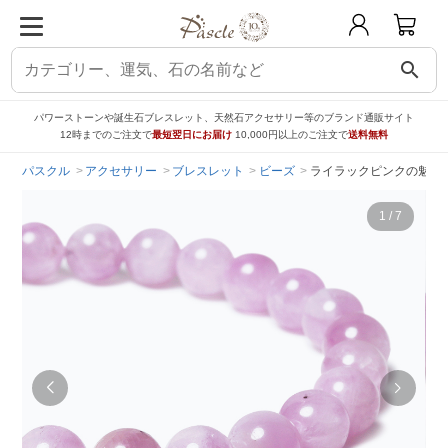
search
パワーストーンや誕生石ブレスレット、天然石アクセサリー等のブランド通販サイト
12時までのご注文で
最短翌日にお届け
10,000円以上のご注文で
送料無料
パスクル
アクセサリー
ブレスレット
ビーズ
ライラックピンクの魅力
1
/
7