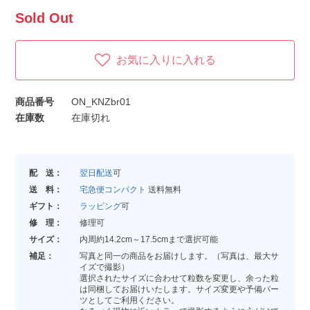
Sold Out
お気に入りに入れる
商品番号
ON_KNZbr01
在庫数
在庫切れ
配 送：
翌日配送
可
送 料：
宅急便コンパクト
送料無料
ギフト：
ラッピング
可
修 理：
修理可
サイズ：
内周約14.2cm～17.5cmまで選択可能
補足：
写真と同一の商品をお届けします。（写真は、最大サ
イズで撮影）
選択されたサイズに合わせて粒数を変更し、余った粒
は同梱してお届けいたします。サイズ変更や予備パー
ツとしてご利用ください。