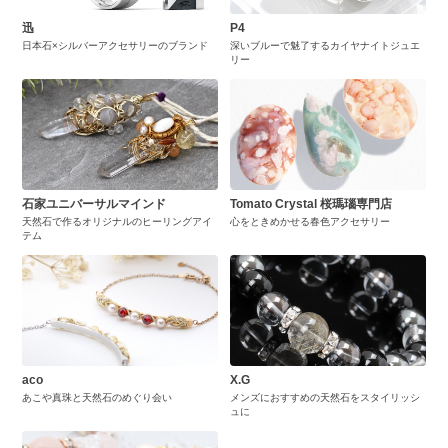
迅
P4
日本石×シルバーアクセサリーのブランド
深いブルーで魅了するカイヤナイトジュエ
リー
石家ユニバーサルマインド
Tomato Crystal 桜瑪瑙専門店
天然石で作るオリジナルのヒーリングアイ
心をときめかせる春色アクセサリー
テム
aco
X.G
あこや真珠と天然石のめぐり会い
メンズにおすすめの天然石をスタイリッシ
ュに