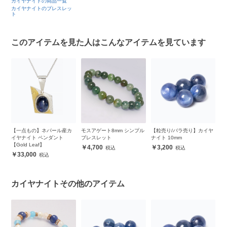
カイヤナイトの商品一覧
カイヤナイトのブレスレッ
ト
このアイテムを見た人はこんなアイテムを見ています
カ
モスアゲート8mm シンプル
【粒売り/バラ売り】カイヤ
【粒売り/バラ売り】カイヤ
【
ブレスレット
ナイト 10mm
ナイト 8mm
ズ
4,700
3,200
2,100
カイヤナイトその他のアイテム