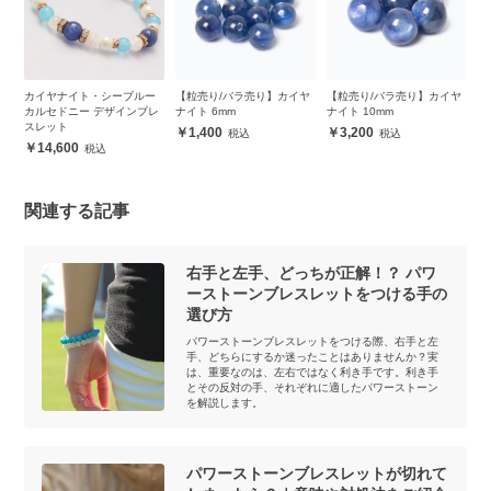
ー
【粒売り/バラ売り】カイヤ
【粒売り/バラ売り】カイヤ
【一点もの】ネパール産カ
【
レ
ナイト 6mm
ナイト 10mm
イヤナイト シルバーリング
イ
1,400
3,200
47,300
関連する記事
右手と左手、どっちが正解！？ パワ
ーストーンブレスレットをつける手の
選び方
パワーストーンブレスレットをつける際、右手と左
手、どちらにするか迷ったことはありませんか？実
は、重要なのは、左右ではなく利き手です。利き手
とその反対の手、それぞれに適したパワーストーン
を解説します。
パワーストーンブレスレットが切れて