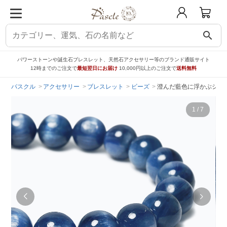
search
パワーストーンや誕生石ブレスレット、天然石アクセサリー等のブランド通販サイト
12時までのご注文で
最短翌日にお届け
10,000円以上のご注文で
送料無料
パスクル
アクセサリー
ブレスレット
ビーズ
澄んだ藍色に浮かぶシラー
1
/
7