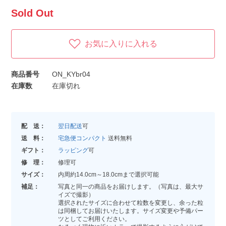
Sold Out
お気に入りに入れる
商品番号
ON_KYbr04
在庫数
在庫切れ
配 送：
翌日配送
可
送 料：
宅急便コンパクト
送料無料
ギフト：
ラッピング
可
修 理：
修理可
サイズ：
内周約14.0cm～18.0cmまで選択可能
補足：
写真と同一の商品をお届けします。（写真は、最大サ
イズで撮影）
選択されたサイズに合わせて粒数を変更し、余った粒
は同梱してお届けいたします。サイズ変更や予備パー
ツとしてご利用ください。