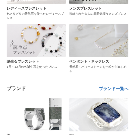
レディースブレスレット
メンズブレスレット
色とりどりの天然石を使ったレディースブ
洗練された大人の雰囲気漂うメンズブレス
レス
誕生石ブレスレット
ペンダント・ネックレス
1月～12月の各誕生石を使ったブレス
天然石・パワーストーンを一粒から楽しめ
る
ブランド
ブランド一覧へ