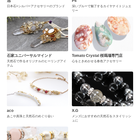
迅
P4
日本石×シルバーアクセサリーのブランド
深いブルーで魅了するカイヤナイトジュエ
リー
石家ユニバーサルマインド
Tomato Crystal 桜瑪瑙専門店
天然石で作るオリジナルのヒーリングアイ
心をときめかせる春色アクセサリー
テム
aco
X.G
あこや真珠と天然石のめぐり会い
メンズにおすすめの天然石をスタイリッシ
ュに