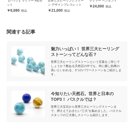
セ
世界三大ヒーリングストー
ラリマー ペンダント
【一点もの】ラリマー6mm
【
ン デザインブレスレット
シンプルブレスレット【鑑
珠
24,000
別書付き】
（
21,000
83,000
関連する記事
魅力いっぱい！ 世界三大ヒーリング
ストーンってどんな石？
世界三大ヒーリングストーンという言葉をご存じで
しょうか？数ある天然石の中でも、特に癒し効果の
高いといわれる、3つのパワーストーンをご紹介しま
す。
今知りたい天然石。世界と日本の
TOP3！ パスクルでは？
世界三大宝石から世界三大ヒーリングストーンま
で、押さえておきたい“三大”を集めました。パスクル
スタッフの三大推しストーンも紹介します。