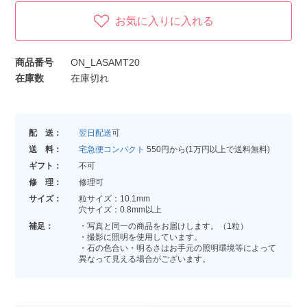
お気に入りに入れる
商品番号
ON_LASAMT20
在庫数
在庫切れ
配 送：
翌日配送
可
送 料：
宅急便コンパクト
550円から(1万円以上で送料無料)
ギフト：
不可
修 理：
修理可
サイズ：
粒サイズ：10.1mm
穴サイズ：0.8mm以上
補足：
・写真と同一の商品をお届けします。（1粒）
・撮影に照明を使用しています。
・石の色合い・明るさはお手元の照明環境等によって
異なって見える場合がございます。