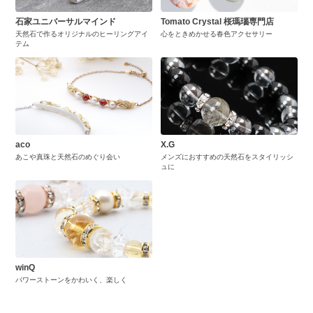
石家ユニバーサルマインド
Tomato Crystal 桜瑪瑙専門店
天然石で作るオリジナルのヒーリングアイ
心をときめかせる春色アクセサリー
テム
aco
X.G
あこや真珠と天然石のめぐり会い
メンズにおすすめの天然石をスタイリッシ
ュに
winQ
パワーストーンをかわいく、楽しく