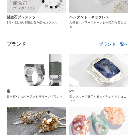
誕生石ブレスレット
ペンダント・ネックレス
1月～12月の各誕生石を使ったブレス
天然石・パワーストーンを一粒から楽しめ
る
ブランド
ブランド一覧へ
迅
P4
日本石×シルバーアクセサリーのブランド
深いブルーで魅了するカイヤナイトジュエ
リー