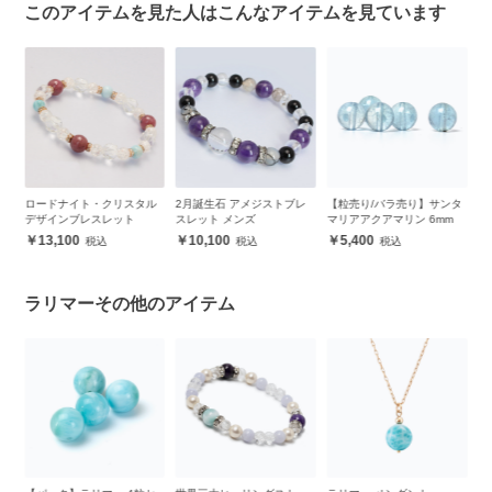
このアイテムを見た人はこんなアイテムを見ています
ル
2月誕生石 アメジストブレ
【粒売り/バラ売り】サンタ
ホヌ・ラリマー デザインブ
ア
スレット メンズ
マリアアクアマリン 6mm
レスレット
ザ
10,100
5,400
34,600
ラリマーその他のアイテム