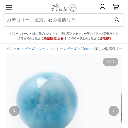
search
パワーストーンや誕生石ブレスレット、天然石アクセサリー等のブランド通販サイト
12時までのご注文で
最短翌日にお届け
10,000円以上のご注文で
送料無料
パスクル
ビーズ・ルース
ストーンビーズ
10mm
美しい海模様【一点も
1
/
12