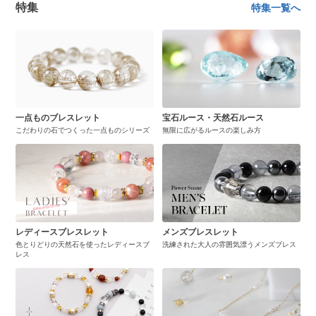
特集
特集一覧へ
一点ものブレスレット
宝石ルース・天然石ルース
こだわりの石でつくった一点ものシリーズ
無限に広がるルースの楽しみ方
レディースブレスレット
メンズブレスレット
色とりどりの天然石を使ったレディースブ
洗練された大人の雰囲気漂うメンズブレス
レス