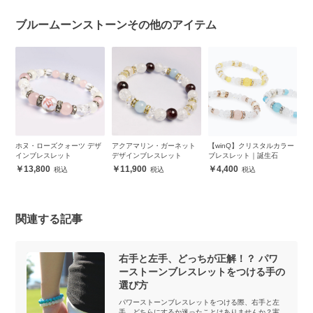
ブルームーンストーンその他のアイテム
ー
ホヌ・ローズクォーツ デザ
アクアマリン・ガーネット
【winQ】クリスタルカラー
大
インブレスレット
デザインブレスレット
ブレスレット｜誕生石
生
13,800
11,900
4,400
関連する記事
右手と左手、どっちが正解！？ パワ
ーストーンブレスレットをつける手の
選び方
パワーストーンブレスレットをつける際、右手と左
手、どちらにするか迷ったことはありませんか？実