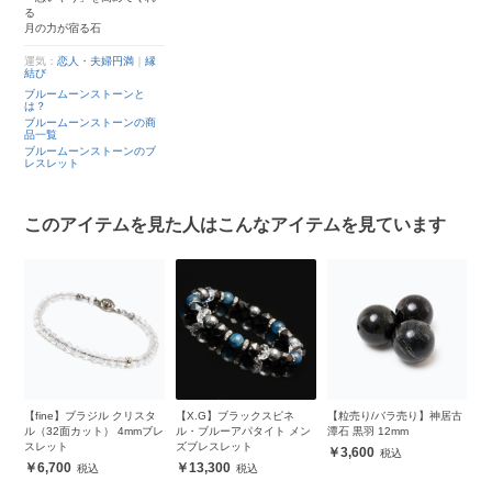
る
月の力が宿る石
運気：
恋人・夫婦円満
｜
縁
結び
ブルームーンストーンと
は？
ブルームーンストーンの商
品一覧
ブルームーンストーンのブ
レスレット
このアイテムを見た人はこんなアイテムを見ています
ピ
【fine】ブラジル クリスタ
【X.G】ブラックスピネ
【粒売り/バラ売り】神居古
【
ッ
ル（32面カット） 4mmブレ
ル・ブルーアパタイト メン
潭石 黒羽 12mm
ク
スレット
ズブレスレット
ト
3,600
6,700
13,300