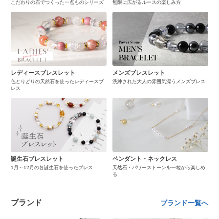
こだわりの石でつくった一点ものシリーズ
無限に広がるルースの楽しみ方
レディースブレスレット
メンズブレスレット
色とりどりの天然石を使ったレディースブ
洗練された大人の雰囲気漂うメンズブレス
レス
誕生石ブレスレット
ペンダント・ネックレス
1月～12月の各誕生石を使ったブレス
天然石・パワーストーンを一粒から楽しめ
る
ブランド
ブランド一覧へ