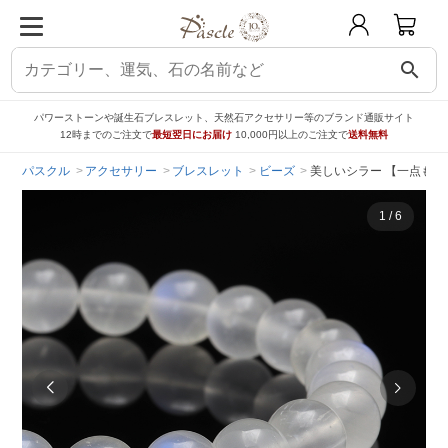
search
パワーストーンや誕生石ブレスレット、天然石アクセサリー等のブランド通販サイト
12時までのご注文で
最短翌日にお届け
10,000円以上のご注文で
送料無料
パスクル
アクセサリー
ブレスレット
ビーズ
美しいシラー 【一点もの
1
/
6