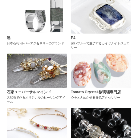
迅
P4
日本石×シルバーアクセサリーのブランド
深いブルーで魅了するカイヤナイトジュエ
リー
石家ユニバーサルマインド
Tomato Crystal 桜瑪瑙専門店
天然石で作るオリジナルのヒーリングアイ
心をときめかせる春色アクセサリー
テム