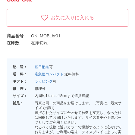
お気に入りに入れる
商品番号
ON_MOBLbr01
在庫数
在庫切れ
配 送：
翌日配送
可
送 料：
宅急便コンパクト
送料無料
ギフト：
ラッピング
可
修 理：
修理可
サイズ：
内周約14cm～18cmまで選択可能
補足：
写真と同一の商品をお届けします。（写真は、最大サ
イズで撮影）
選択されたサイズに合わせて粒数を変更し、余った粒
は同梱してお届けいたします。サイズ変更や予備パー
ツとしてご利用ください。
なるべく現物に近いカラーで撮影するように心がけて
おりますが、ご利用の端末、ディスプレイによって実