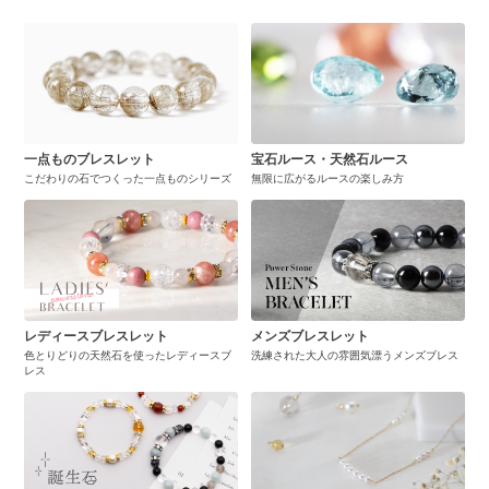
一点ものブレスレット
宝石ルース・天然石ルース
こだわりの石でつくった一点ものシリーズ
無限に広がるルースの楽しみ方
レディースブレスレット
メンズブレスレット
色とりどりの天然石を使ったレディースブ
洗練された大人の雰囲気漂うメンズブレス
レス