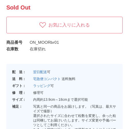
Sold Out
お気に入りに入れる
商品番号
ON_MOORbr01
在庫数
在庫切れ
配 送：
翌日配送
可
送 料：
宅急便コンパクト
送料無料
ギフト：
ラッピング
可
修 理：
修理可
サイズ：
内周約13.9cm～18cmまで選択可能
補足：
写真と同一の商品をお届けします。（写真は、最大サ
イズで撮影）
選択されたサイズに合わせて粒数を変更し、余った粒
は同梱してお届けいたします。サイズ変更や予備パー
ツとしてご利用ください。