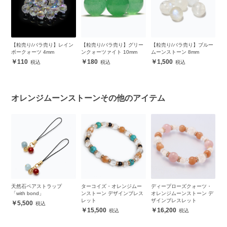
プ
【粒売り/バラ売り】レイン
【粒売り/バラ売り】グリー
【粒売り/バラ売り】ブルー
【
ボークォーツ 4mm
ンクォーツァイト 10mm
ムーンストーン 8mm
天
ー
110
180
1,500
オレンジムーンストーンその他のアイテム
レ
天然石ペアストラップ
ターコイズ・オレンジムー
ディープローズクォーツ・
シ
石
「with bond」
ンストーン デザインブレス
オレンジムーンストーン デ
ス
レット
ザインブレスレット
ッ
5,500
15,500
16,200