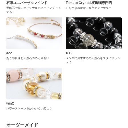
石家ユニバーサルマインド
Tomato Crystal 桜瑪瑙専門店
天然石で作るオリジナルのヒーリングアイ
心をときめかせる春色アクセサリー
テム
aco
X.G
あこや真珠と天然石のめぐり会い
メンズにおすすめの天然石をスタイリッシ
ュに
winQ
パワーストーンをかわいく、楽しく
オーダーメイド