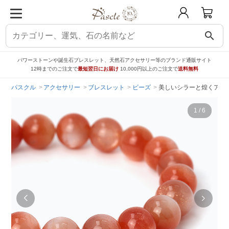
search
パワーストーンや誕生石ブレスレット、天然石アクセサリー等のブランド通販サイト
12時までのご注文で
最短翌日にお届け
10,000円以上のご注文で
送料無料
パスクル
アクセサリー
ブレスレット
ビーズ
美しいシラーと煌くアベン
1
/
6