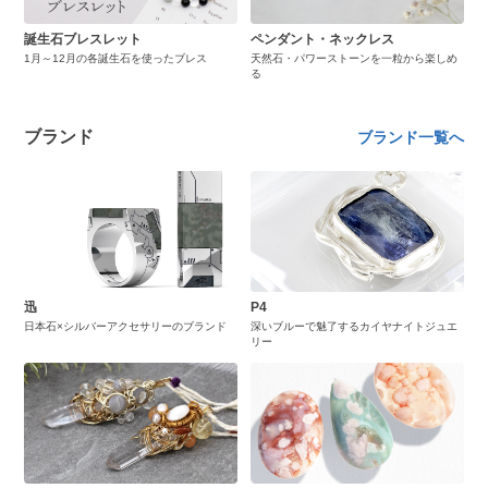
誕生石ブレスレット
ペンダント・ネックレス
1月～12月の各誕生石を使ったブレス
天然石・パワーストーンを一粒から楽しめ
る
ブランド
ブランド一覧へ
迅
P4
日本石×シルバーアクセサリーのブランド
深いブルーで魅了するカイヤナイトジュエ
リー