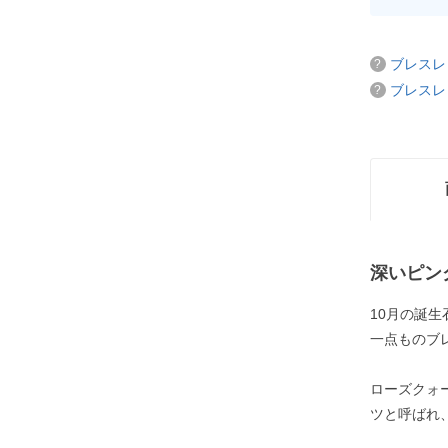
ブレスレ
ブレスレ
深いピン
10月の誕
一点ものブ
ローズクォ
ツと呼ばれ