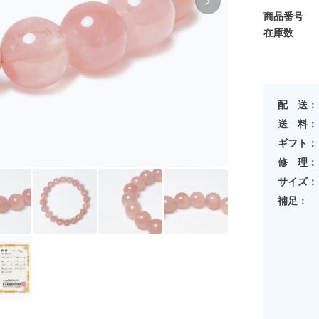
商品番号
在庫数
配 送：
送 料：
ギフト：
修 理：
サイズ：
補足：