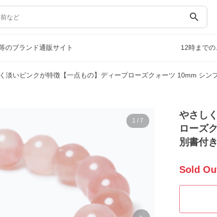
search
等のブランド通販サイト
12時まで
く淡いピンクが特徴【一点もの】ディープローズクォーツ 10mm シン
やさし
1
/
7
ローズク
別書付
Sold Ou