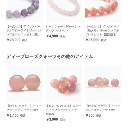
ー
【一点もの】アイリスパー
ローズクォーツ10mm シン
【一点もの】インカローズ
ロ
ブ
プルフローライト10mm シ
プルブレスレット
（縞あり） 8mm シンプル
ル
】
ンプルブレスレット【鑑別
ブレスレット【鑑別書付
4,900
書付き】
き】
28,000
85,000
ディープローズクォーツその他のアイテム
ン
【粒売り/バラ売り】ディー
【粒売り/バラ売り】スター
【粒売り/バラ売り】ディー
【
プローズクォーツ 12mm
ディープローズクォーツ
プローズクォーツ 6mm
プ
10mm
1,400
300
3,900