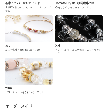
石家ユニバーサルマインド
Tomato Crystal 桜瑪瑙専門店
天然石で作るオリジナルのヒーリングアイ
心をときめかせる春色アクセサリー
テム
aco
X.G
あこや真珠と天然石のめぐり会い
メンズにおすすめの天然石をスタイリッシ
ュに
winQ
パワーストーンをかわいく、楽しく
オーダーメイド