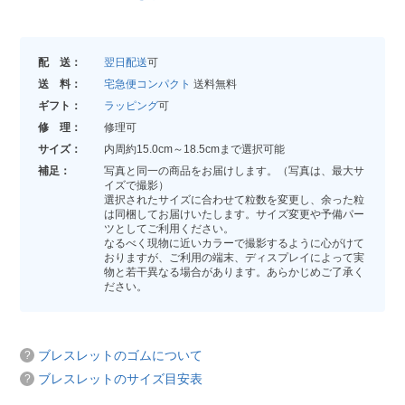
配 送：
翌日配送
可
送 料：
宅急便コンパクト
送料無料
ギフト：
ラッピング
可
修 理：
修理可
サイズ：
内周約15.0cm～18.5cmまで選択可能
補足：
写真と同一の商品をお届けします。（写真は、最大サ
イズで撮影）
選択されたサイズに合わせて粒数を変更し、余った粒
は同梱してお届けいたします。サイズ変更や予備パー
ツとしてご利用ください。
なるべく現物に近いカラーで撮影するように心がけて
おりますが、ご利用の端末、ディスプレイによって実
物と若干異なる場合があります。あらかじめご了承く
ださい。
ブレスレットのゴムについて
ブレスレットのサイズ目安表