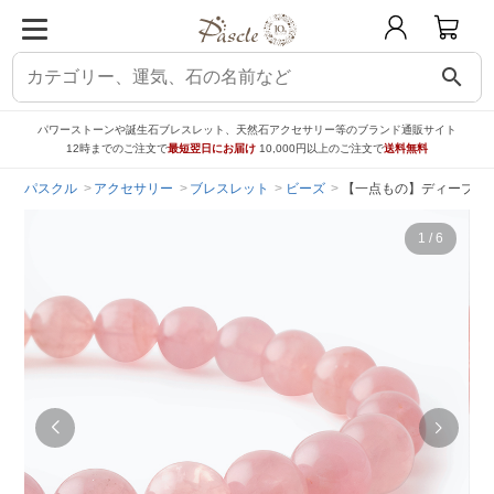
search
パワーストーンや誕生石ブレスレット、天然石アクセサリー等のブランド通販サイト
12時までのご注文で
最短翌日にお届け
10,000円以上のご注文で
送料無料
パスクル
アクセサリー
ブレスレット
ビーズ
【一点もの】ディープロー
1
/
6