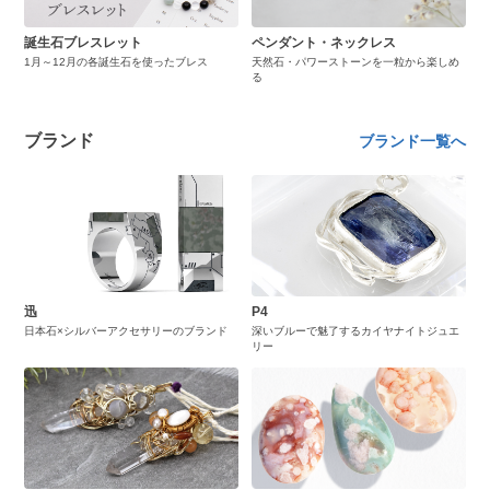
誕生石ブレスレット
ペンダント・ネックレス
1月～12月の各誕生石を使ったブレス
天然石・パワーストーンを一粒から楽しめ
る
ブランド
ブランド一覧へ
迅
P4
日本石×シルバーアクセサリーのブランド
深いブルーで魅了するカイヤナイトジュエ
リー