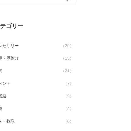
テゴリー
クセサリー
20
運・厄除け
13
養
21
ベント
7
愛運
9
運
4
珠・数珠
6