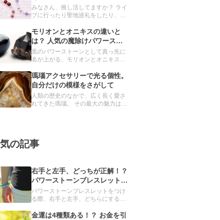
スレット
みなさん、推し活してますか？ ライ
ブに行ったり聖地巡礼をしたり、毎
日をハッピーにしてくれる推し。グ
ッズ集めもその一環です。 実は、パ
モリオンとオニキスの違いと
スクルのオーダーメイドでも、推し
は？ 人気の魔除けパワースト
ブレスレットを簡単につくることが
ーンを深掘り
黒のパワーストーンとして真っ先に
できるんです。
名が上がる、モリオンとオニキス。
見た目ではほとんど区別できません
が、異なる鉱物とされています。 ど
瑪瑙アクセサリーで光る個性。
ちらも魔除け・厄除けの力をもつと
自分だけの模様をさがして
信じられ、パワーストーンブレスレ
人類の歴史のなかで、広く長く愛さ
ットには欠かせない存在です。
れてきた瑪瑙。 その最大の魅力は、
世界に唯一無二の模様です。 本記事
では、瑪瑙の詳細とおすすめのアク
セサリーを紹介します。
気の記事
右手と左手、どっちが正解！？
パワーストーンブレスレットを
つける手の選び方
パワーストーンブレスレットをつけ
る際、右手と左手、どちらにするか
迷ったことはありませんか？実は、
重要なのは、左右ではなく利き手で
金運は4種類ある！？ お金を引