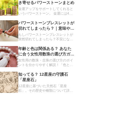
す。利き手とその反対の手、それぞ
き寄せるパワーストーンまとめ
れに適したパワーストーンを解説し
金運アップをサポートしてくれると
ます。
いうパワーストーン。 金運には4種
類あることをご存じですか？ 今回、
誰もが手に入れたい金運を強化して
パワーストーンブレスレットが
くれるパワーストーンを、目的別に
切れてしまったら？｜意味や対
まとめました。「金運を上げたい」
処法をご紹介
もしパワーストーンブレスレットが
と願う人は必読です。
突然切れてしまったら？不安になる
かもしれませんが、慌てる必要はあ
りません。パワーストーンブレスレ
年齢と色は関係ある？ あなた
ットが切れてしまう理由や、切れた
に合う女性用数珠の選び方ガイ
ときの対処方法について、分かりや
ド
女性用の数珠・念珠の選び方のポイ
すくご紹介します。
ントを分かりやすく解説！「色と年
齢の関係は？」「どんな素材を選べ
ばいいの？」種類や素材別のおすす
知ってる？ 12星座の守護石
めを紹介し、あなたにぴったりの数
「星座石」
珠を見つけるお手伝いをします。自
12星座に基づいた天然石「星座
分だけの数珠をオーダーメイドでき
石」。その歴史や種類について詳細
るサービスも。
をまとめました。