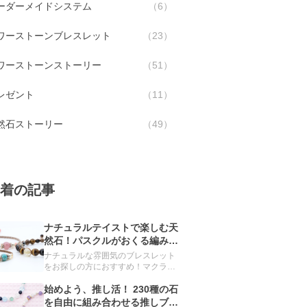
ーダーメイドシステム
6
ワーストーンブレスレット
23
ワーストーンストーリー
51
レゼント
11
然石ストーリー
49
着の記事
ナチュラルテイストで楽しむ天
然石！パスクルがおくる編みブ
レスレット
ナチュラルな雰囲気のブレスレット
をお探しの方におすすめ！マクラメ
の技法を用いて編み上げたブレスレ
ットをご紹介します。
始めよう、推し活！ 230種の石
を自由に組み合わせる推しブレ