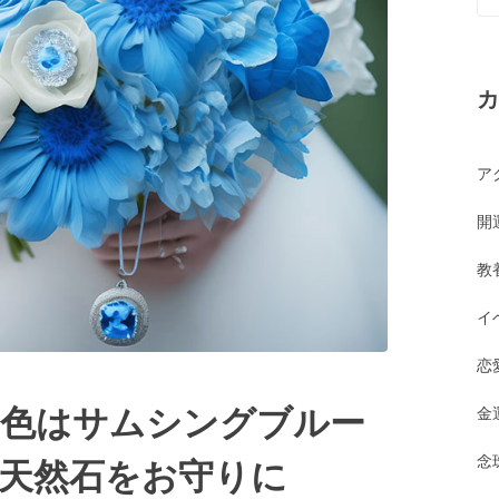
カ
ア
開
教
イ
恋
く色はサムシングブルー
金
念
天然石をお守りに