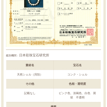
日本彩珠宝石研究所
鑑別機関：
素材名
宝石名
天然シェル（貝殻）
コンク・シェル
その他
色相・透明度
記載なし
ピンク色、淡褐色、白色 斑
状 不透明
摘要