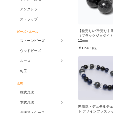
アンクレット
ストラップ
【粒売り/バラ売り】
ビーズ・ルース
（ブラックジェダイ
12mm
ストーンビーズ
1,540
ウッドビーズ
ルース
勾玉
念珠
略式念珠
本式念珠
黒翡翠・デュモルチ
ト デザインブレスレ
念珠袋・ケース