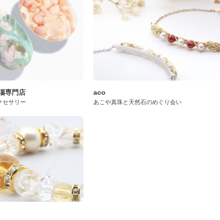
桜瑪瑙専門店
aco
クセサリー
あこや真珠と天然石のめぐり会い