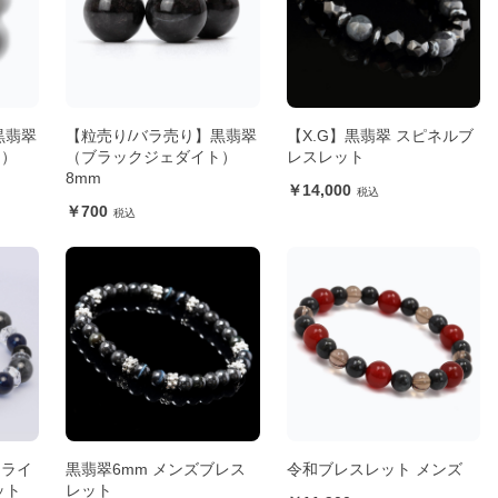
黒翡翠
【粒売り/バラ売り】黒翡翠
【X.G】黒翡翠 スピネルブ
ト）
（ブラックジェダイト）
レスレット
8mm
14,000
700
ェライ
黒翡翠6mm メンズブレス
令和ブレスレット メンズ
ット
レット