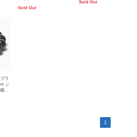
Sold Out
Sold Out
（ブラ
m シ
【鑑別
1