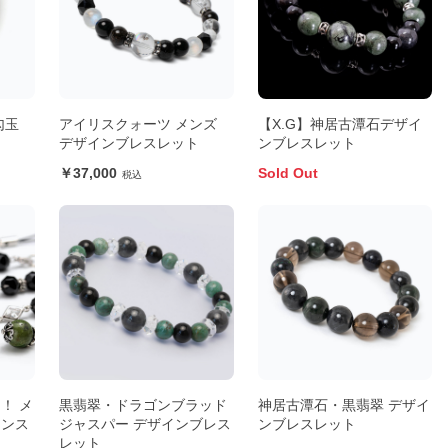
勾玉
アイリスクォーツ メンズ
【X.G】神居古潭石デザイ
デザインブレスレット
ンブレスレット
37,000
Sold Out
！ メ
黒翡翠・ドラゴンブラッド
神居古潭石・黒翡翠 デザイ
インス
ジャスパー デザインブレス
ンブレスレット
レット