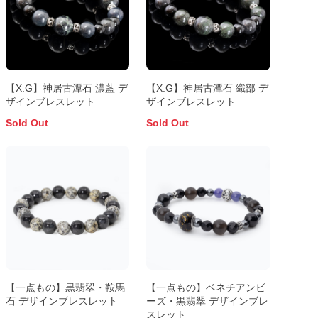
【X.G】神居古潭石 濃藍 デ
【X.G】神居古潭石 織部 デ
ザインブレスレット
ザインブレスレット
Sold Out
Sold Out
【一点もの】黒翡翠・鞍馬
【一点もの】ベネチアンビ
石 デザインブレスレット
ーズ・黒翡翠 デザインブレ
スレット