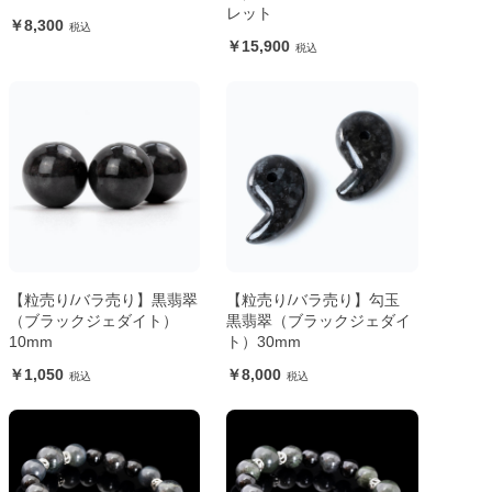
レット
8,300
15,900
【粒売り/バラ売り】黒翡翠
【粒売り/バラ売り】勾玉
（ブラックジェダイト）
黒翡翠（ブラックジェダイ
10mm
ト）30mm
1,050
8,000