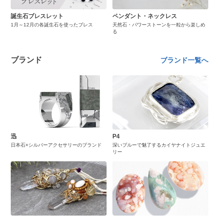
誕生石ブレスレット
ペンダント・ネックレス
1月～12月の各誕生石を使ったブレス
天然石・パワーストーンを一粒から楽しめ
る
ブランド
ブランド一覧へ
迅
P4
日本石×シルバーアクセサリーのブランド
深いブルーで魅了するカイヤナイトジュエ
リー