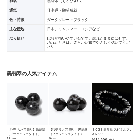
和名
黒翡翠（くろひすい）
運気
仕事運・願望成就
色・特徴
ダークグレー～ブラック
主な産地
日本、ミャンマー、ロシアなど
取り扱い
比較的扱いやすい石です。濡れたままにはせず、
汚れたときは、柔らかい布でやさしく拭いてくだ
さい
黒翡翠の人気アイテム
【粒売り/バラ売り】黒翡翠
【粒売り/バラ売り】黒翡翠
【X.G】黒翡翠 スピネルブレ
（ブラックジェダイト）
（ブラックジェダイト）
スレット
12mm
8mm