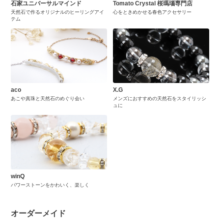
石家ユニバーサルマインド
Tomato Crystal 桜瑪瑙専門店
天然石で作るオリジナルのヒーリングアイ
心をときめかせる春色アクセサリー
テム
aco
X.G
あこや真珠と天然石のめぐり会い
メンズにおすすめの天然石をスタイリッシ
ュに
winQ
パワーストーンをかわいく、楽しく
オーダーメイド