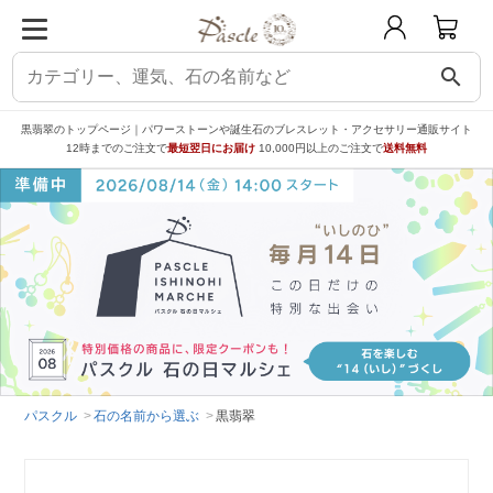
search
黒翡翠のトップページ｜パワーストーンや誕生石のブレスレット・アクセサリー通販サイト
12時までのご注文で
最短翌日にお届け
10,000円以上のご注文で
送料無料
パスクル
石の名前から選ぶ
黒翡翠