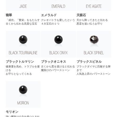
翡翠
エメラルド
天眼石
「成功」「繁栄」をもたらす
クレオパトラも愛したという
天から降ってきたと伝わる
古くから伝わる高貴な宝石
４大宝石の１つ
悪霊を追い払うお守り
ブラックトルマリン
ブラックオニキス
ブラックスピネル
健康運を高め、トラブルを避
古くから悪を退けると伝わる
ブラックダイヤに匹敵する輝
ける
魔除けのパワーストーン
きで
お守りとなってくれる
人気急上昇のパワーストーン
モリオン
強い魔除けの力を持つとされ