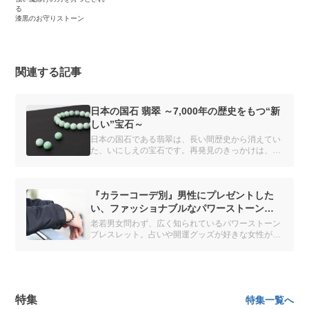
る
漆黒のお守りストーン
関連する記事
日本の国石 翡翠 ～7,000年の歴史をもつ“新
しい”宝石～
日本の国石である翡翠は、長い間歴史から消えてい
た、いにしえの宝石です。再発見のきっかけは、糸
魚川に伝わる姫の伝説でした。
『カラーコーデ別』男性にプレゼントした
い、ファッショナブルなパワーストーン特
集
老若男女問わず、広く知られているパワーストーン
ブレスレット。占いや開運グッズが好きな女性がよ
く着けていると思いきや、最近はパワーストーンブ
レスレットを活用する男性が増えています。テレビ
で男性芸人さんや俳優さんがつけているのも、よく
見かけるようになりました。
特集
特集一覧へ