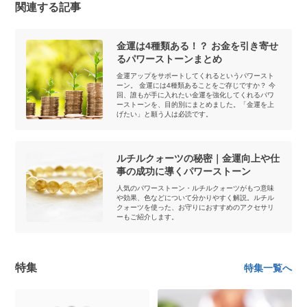
関連する記事
金運は4種類ある！？ お金を引き寄せ
るパワーストーンまとめ
金運アップをサポートしてくれるというパワースト
ーン。 金運には4種類あることをご存じですか？ 今
回、誰もが手に入れたい金運を強化してくれるパワ
ーストーンを、目的別にまとめました。「金運を上
げたい」と願う人は必読です。
ルチルクォーツの秘密｜金運向上や仕
事の成功に導くパワーストーン
人気のパワーストーン・ルチルクォーツがもつ意味
や効果、色などについて分かりやすく解説。ルチル
クォーツを使った、お守りにおすすめのアクセサリ
ーもご紹介します。
特集
特集一覧へ