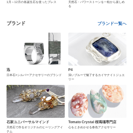
1月～12月の各誕生石を使ったブレス
天然石・パワーストーンを一粒から楽しめ
る
ブランド
ブランド一覧へ
迅
P4
日本石×シルバーアクセサリーのブランド
深いブルーで魅了するカイヤナイトジュエ
リー
石家ユニバーサルマインド
Tomato Crystal 桜瑪瑙専門店
天然石で作るオリジナルのヒーリングアイ
心をときめかせる春色アクセサリー
テム