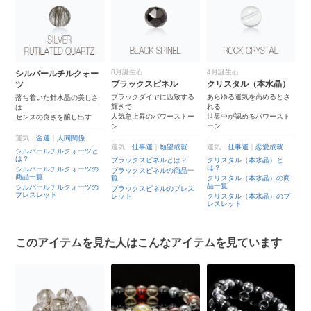
8月誕生石
4月誕生石
シルバールチルクォー
プ
ブラックスピネル
クリスタル（本水晶）
ツ
ツ
た
珠
ブラックダイヤに匹敵する
あらゆる運気を高めるとさ
落ち着いた針水晶の美しさ
白
輝きで
れる
は
美
人気急上昇のパワーストー
世界中が認めるパワースト
センスの良さを醸し出す
ン
ーン
運
運気：
金運
｜
人間関係
プ
運気：
仕事運
｜
願望成就
運気：
仕事運
｜
恋愛成就
は
シルバールチルクォーツと
は？
プ
ブラックスピネルとは？
クリスタル（本水晶）と
商
は？
シルバールチルクォーツの
ブラックスピネルの商品一
商品一覧
プ
覧
クリスタル（本水晶）の商
ブ
品一覧
シルバールチルクォーツの
ブラックスピネルのブレス
ブレスレット
レット
クリスタル（本水晶）のブ
レスレット
このアイテムを見た人はこんなアイテムを見ています