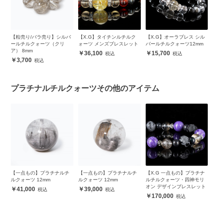
・
【粒売り/バラ売り】シルバ
【X.G】タイチンルチルク
【X.G】オーラブレス シル
【
ズ
ールチルクォーツ（クリ
ォーツ メンズブレスレット
バールチルクォーツ12mm
ズ
ア） 8mm
36,100
15,700
3,700
プラチナルチルクォーツその他のアイテム
チ
【一点もの】プラチナルチ
【一点もの】プラチナルチ
【X.G 一点もの】プラチナ
【
ルクォーツ 12mm
ルクォーツ 12mm
ルチルクォーツ・四神モリ
ル
オン デザインブレスレット
イ
41,000
39,000
170,000