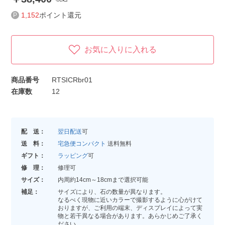
1,152
ポイント還元
お気に入りに入れる
商品番号
RTSICRbr01
在庫数
12
配 送：
翌日配送
可
送 料：
宅急便コンパクト
送料無料
ギフト：
ラッピング
可
修 理：
修理可
サイズ：
内周約14cm～18cmまで選択可能
補足：
サイズにより、石の数量が異なります。
なるべく現物に近いカラーで撮影するように心がけて
おりますが、ご利用の端末、ディスプレイによって実
物と若干異なる場合があります。あらかじめご了承く
ださい。