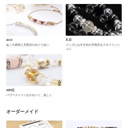
aco
X.G
あこや真珠と天然石のめぐり会い
メンズにおすすめの天然石をスタイリッシ
ュに
winQ
パワーストーンをかわいく、楽しく
オーダーメイド