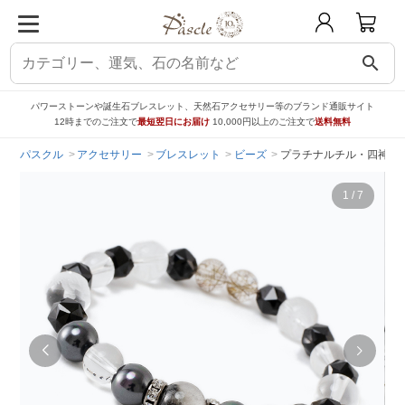
search
パワーストーンや誕生石ブレスレット、天然石アクセサリー等のブランド通販サイト
12時までのご注文で
最短翌日にお届け
10,000円以上のご注文で
送料無料
パスクル
アクセサリー
ブレスレット
ビーズ
プラチナルチル・四神ク
1
/
7