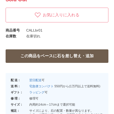
お気に入りに入れる
商品番号
CALLbr01
在庫数
在庫切れ
配 送：
翌日配送
可
送 料：
宅急便コンパクト
550円から(1万円以上で送料無料)
ギフト：
ラッピング
可
修 理：
修理可
サイズ：
内周約14cm～17cmまで選択可能
補足：
サイズにより、石の配置・数量が異なります。