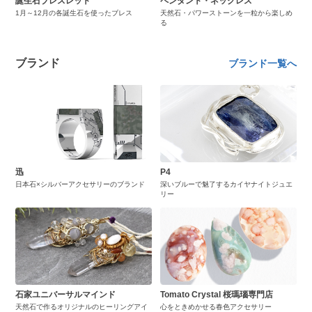
誕生石ブレスレット
ペンダント・ネックレス
1月～12月の各誕生石を使ったブレス
天然石・パワーストーンを一粒から楽しめ
る
ブランド
ブランド一覧へ
迅
P4
日本石×シルバーアクセサリーのブランド
深いブルーで魅了するカイヤナイトジュエ
リー
石家ユニバーサルマインド
Tomato Crystal 桜瑪瑙専門店
天然石で作るオリジナルのヒーリングアイ
心をときめかせる春色アクセサリー