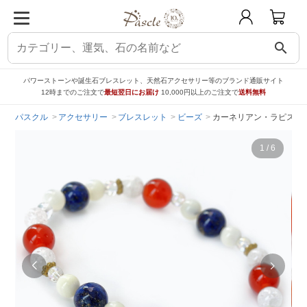
search
パワーストーンや誕生石ブレスレット、天然石アクセサリー等のブランド通販サイト
12時までのご注文で
最短翌日にお届け
10,000円以上のご注文で
送料無料
パスクル
アクセサリー
ブレスレット
ビーズ
カーネリアン・ラピスラ
1
/
6