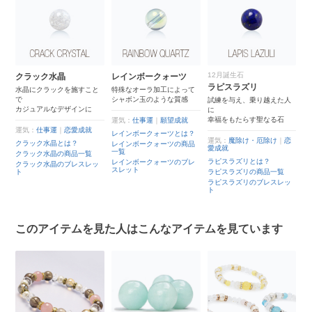
12月誕生石
7
クラック水晶
レインボークォーツ
ラピスラズリ
カ
水晶にクラックを施すこと
特殊なオーラ加工によって
で
シャボン玉のような質感
試練を与え、乗り越えた人
ナ
カジュアルなデザインに
に
る
幸福をもたらす聖なる石
勝
運気：
仕事運
｜
願望成就
運気：
仕事運
｜
恋愛成就
レインボークォーツとは？
運気：
魔除け・厄除け
｜
恋
運
クラック水晶とは？
一
レインボークォーツの商品
愛成就
一覧
クラック水晶の商品一覧
カ
ラピスラズリとは？
ス
レインボークォーツのブレ
クラック水晶のブレスレッ
カ
スレット
ト
ラピスラズリの商品一覧
カ
ラピスラズリのブレスレッ
ト
ト
このアイテムを見た人はこんなアイテムを見ています