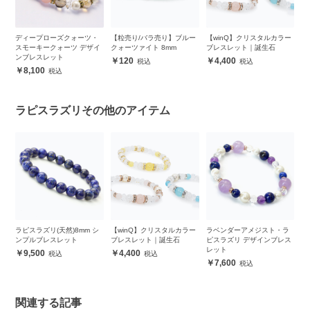
ーア
ディープローズクォーツ・
【粒売り/バラ売り】ブルー
【winQ】クリスタルカラー
ラ
スモーキークォーツ デザイ
クォーツァイト 8mm
ブレスレット｜誕生石
ン
ンブレスレット
120
4,400
8,100
ラピスラズリその他のアイテム
リブ
ラピスラズリ(天然)8mm シ
【winQ】クリスタルカラー
ラベンダーアメジスト・ラ
【
ンプルブレスレット
ブレスレット｜誕生石
ピスラズリ デザインブレス
ッ
レット
メ
9,500
4,400
7,600
関連する記事