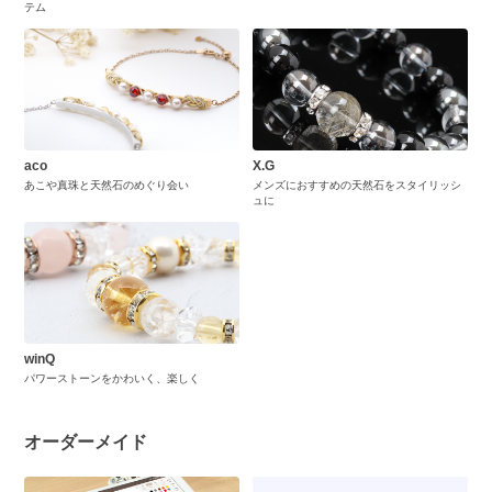
テム
aco
X.G
あこや真珠と天然石のめぐり会い
メンズにおすすめの天然石をスタイリッシ
ュに
winQ
パワーストーンをかわいく、楽しく
オーダーメイド