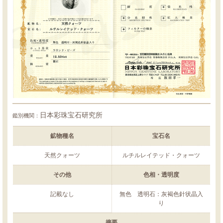
日本彩珠宝石研究所
鑑別機関：
鉱物種名
宝石名
天然クォーツ
ルチルレイテッド・クォーツ
その他
色相・透明度
記載なし
無色 透明石：灰褐色針状晶入
り
摘要