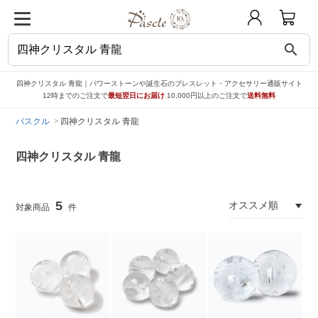
search
四神クリスタル 青龍｜パワーストーンや誕生石のブレスレット・アクセサリー通販サイト
12時までのご注文で
最短翌日にお届け
10,000円以上のご注文で
送料無料
パスクル
四神クリスタル 青龍
四神クリスタル 青龍
5