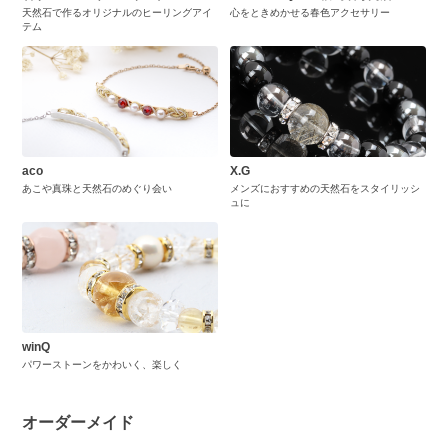
天然石で作るオリジナルのヒーリングアイ
心をときめかせる春色アクセサリー
テム
aco
X.G
あこや真珠と天然石のめぐり会い
メンズにおすすめの天然石をスタイリッシ
ュに
winQ
パワーストーンをかわいく、楽しく
オーダーメイド