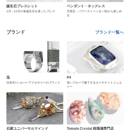
誕生石ブレスレット
ペンダント・ネックレス
1月～12月の各誕生石を使ったブレス
天然石・パワーストーンを一粒から楽しめ
る
ブランド
ブランド一覧へ
迅
P4
日本石×シルバーアクセサリーのブランド
深いブルーで魅了するカイヤナイトジュエ
リー
石家ユニバーサルマインド
Tomato Crystal 桜瑪瑙専門店