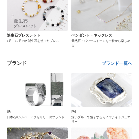
誕生石ブレスレット
ペンダント・ネックレス
1月～12月の各誕生石を使ったブレス
天然石・パワーストーンを一粒から楽しめ
る
ブランド
ブランド一覧へ
迅
P4
日本石×シルバーアクセサリーのブランド
深いブルーで魅了するカイヤナイトジュエ
リー