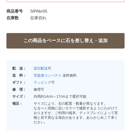
商品番号
SIPAbr05
在庫数
在庫切れ
配 送：
翌日配送
可
送 料：
宅急便コンパクト
送料無料
ギフト：
ラッピング
可
修 理：
修理可
サイズ：
内周約14cm～17cmまで選択可能
補足：
サイズにより、石の配置・数量が異なります。
なるべく現物に近いカラーで撮影するように心がけて
おりますが、ご利用の端末、ディスプレイによって実
物と若干異なる場合があります。あらかじめご了承く
ださい。