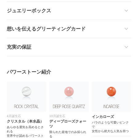
ジュエリーボックス
想いを伝えるグリーティングカード
充実の保証
パワーストーン紹介
4月誕生石
10月誕生石
インカローズ
四
クリスタル（本水晶）
ディープローズクォー
バラのような可愛いピンク
中
ツ
で
東
す
あらゆる運気を高めるとさ
女性から絶大な人気を持つ
ト
れる
限られた産地でのみ採られ
世界中が認めるパワースト
運
る