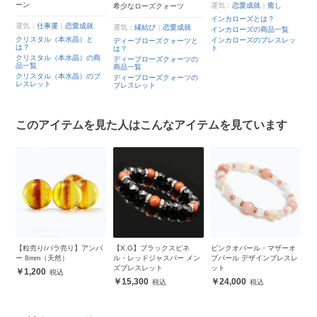
ーン
運気：
恋愛成就
｜
癒し
希少なローズクォーツ
四
インカローズとは？
四
運気：
仕事運
｜
恋愛成就
運気：
縁結び
｜
恋愛成就
インカローズの商品一覧
四
クリスタル（本水晶）と
覧
インカローズのブレスレッ
ディープローズクォーツと
は？
ト
は？
レ
クリスタル（本水晶）の商
ディープローズクォーツの
品一覧
商品一覧
クリスタル（本水晶）のブ
ディープローズクォーツの
レスレット
ブレスレット
このアイテムを見た人はこんなアイテムを見ています
ー
【粒売り/バラ売り】アンバ
【X.G】ブラックスピネ
ピンクオパール・マザーオ
朱
ト
ー 8mm（天然）
ル・レッドジャスパー メン
ブパール デザインブレスレ
ザ
ズブレスレット
ット
1,200
15,300
24,000