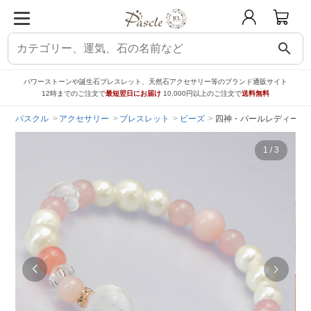
search
パワーストーンや誕生石ブレスレット、天然石アクセサリー等のブランド通販サイト
12時までのご注文で
最短翌日にお届け
10,000円以上のご注文で
送料無料
パスクル
アクセサリー
ブレスレット
ビーズ
四神・パールレディース
1
/
3