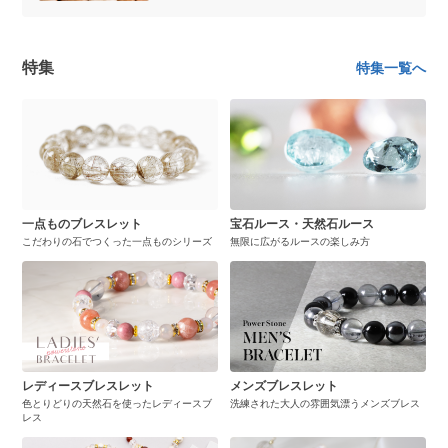
特集
特集一覧へ
一点ものブレスレット
宝石ルース・天然石ルース
こだわりの石でつくった一点ものシリーズ
無限に広がるルースの楽しみ方
レディースブレスレット
メンズブレスレット
色とりどりの天然石を使ったレディースブ
洗練された大人の雰囲気漂うメンズブレス
レス