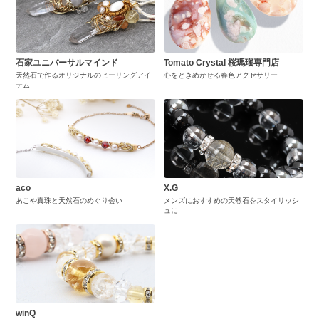
石家ユニバーサルマインド
Tomato Crystal 桜瑪瑙専門店
天然石で作るオリジナルのヒーリングアイ
心をときめかせる春色アクセサリー
テム
aco
X.G
あこや真珠と天然石のめぐり会い
メンズにおすすめの天然石をスタイリッシ
ュに
winQ