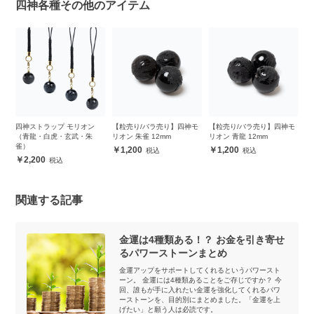
四神各種その他のアイテム
四神ストラップ モリオン
【粒売り/バラ売り】四神モ
【粒売り/バラ売り】四神モ
【
ッ
（青龍・白虎・玄武・朱
リオン 朱雀 12mm
リオン 青龍 12mm
リ
雀）
1,200
1,200
2,200
関連する記事
金運は4種類ある！？ お金を引き寄せ
るパワーストーンまとめ
金運アップをサポートしてくれるというパワースト
ーン。 金運には4種類あることをご存じですか？ 今
回、誰もが手に入れたい金運を強化してくれるパワ
ーストーンを、目的別にまとめました。「金運を上
げたい」と願う人は必読です。