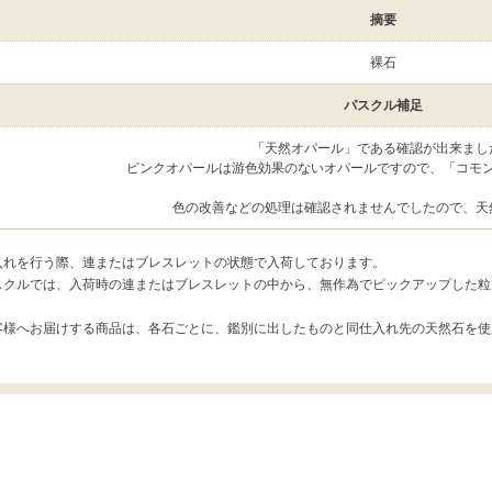
摘要
裸石
パスクル補足
「天然オパール」である確認が出来まし
ピンクオパールは游色効果のないオパールですので、「コモ
色の改善などの処理は確認されませんでしたので、天
入れを行う際、連またはブレスレットの状態で入荷しております。
スクルでは、入荷時の連またはブレスレットの中から、無作為でピックアップした粒
客様へお届けする商品は、各石ごとに、鑑別に出したものと同仕入れ先の天然石を使