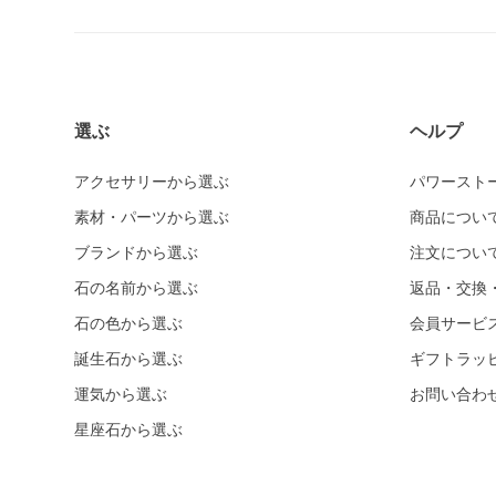
ホワイトカルセドニー
シーブルーカルセドニー
ピンクカルセドニー
カーネリアン
選ぶ
ヘルプ
ガーデンクォーツ
アクセサリーから選ぶ
パワースト
ガーネット各種
素材・パーツから選ぶ
商品につい
ガーネット
ブランドから選ぶ
注文につい
オレンジガーネット
石の名前から選ぶ
返品・交換
グリーンガーネット
石の色から選ぶ
会員サービ
クイーンコンクシェル
誕生石から選ぶ
ギフトラッ
クォンタムクアトロシリカ
運気から選ぶ
お問い合わ
クリスタル各種
星座石から選ぶ
クリスタル（本水晶）
山梨水晶