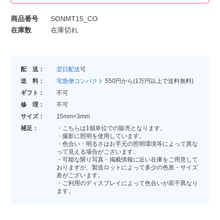
商品番号
SONMT15_CO
在庫数
在庫切れ
配 送：
翌日配送
可
送 料：
宅急便コンパクト
550円から(1万円以上で送料無料)
ギフト：
不可
修 理：
不可
サイズ：
15mm×3mm
補足：
・こちらは1個単位での販売となります。
・撮影に照明を使用しています。
・色合い・明るさはお手元の照明環境等によって異な
って見える場合がございます。
・可能な限り写真・掲載情報に近い在庫をご用意して
おりますが、製造ロットによって多少の色差・サイズ
差がございます。
・ご利用のディスプレイによって色合いが若干異なり
ます。