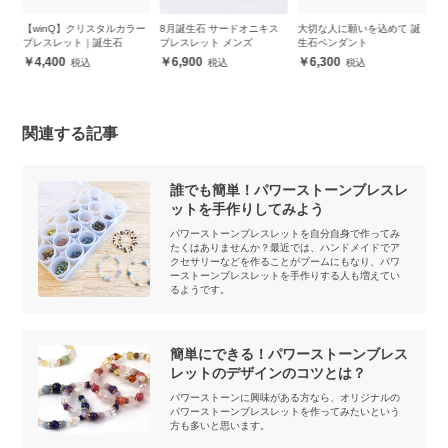
誕
【winQ】クリスタルカラー
8月誕生石 サードオニキス
大切な人に願いを込めて 誕
お
ブレスレット｜誕生石
ブレスレット メンズ
生石ペンダント
ー
ブ
4,400
6,900
6,300
関連する記事
誰でも簡単！パワーストーンブレスレ
ットを手作りしてみよう
パワーストーンブレスレットを自分自身で作ってみ
たくはありませんか？最近では、ハンドメイドでア
クセサリーなどを作ることがブームにもなり、パワ
ーストーンブレスレットを手作りする人も増えてい
るようです。
簡単にできる！パワーストーンブレス
レットのデザインのコツとは？
パワーストーンに興味がある方なら、オリジナルの
パワーストーンブレスレットを作ってみたいという
方も多いと思います。