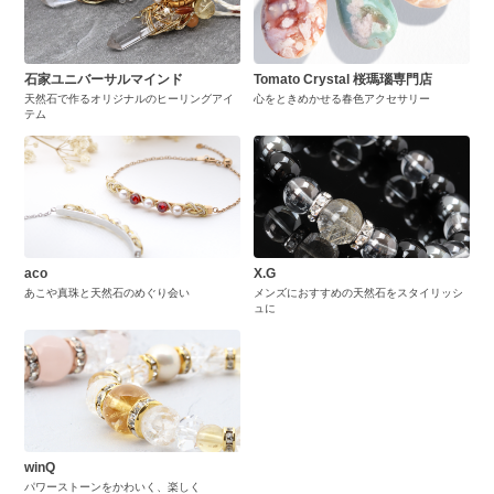
石家ユニバーサルマインド
Tomato Crystal 桜瑪瑙専門店
天然石で作るオリジナルのヒーリングアイ
心をときめかせる春色アクセサリー
テム
aco
X.G
あこや真珠と天然石のめぐり会い
メンズにおすすめの天然石をスタイリッシ
ュに
winQ
パワーストーンをかわいく、楽しく