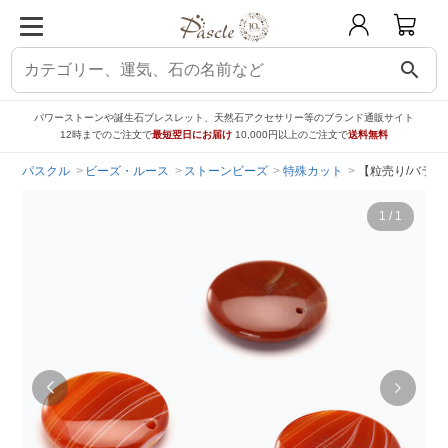
search
パワーストーンや誕生石ブレスレット、天然石アクセサリー等のブランド通販サイト
12時までのご注文で
最短翌日にお届け
10,000円以上のご注文で
送料無料
パスクル
ビーズ・ルース
ストーンビーズ
特殊カット
【粒売り/バラ売
1
/
1