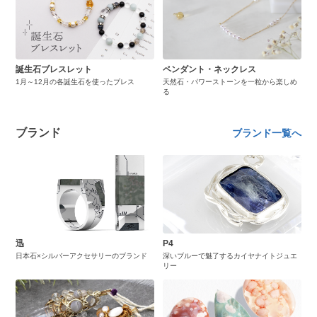
誕生石ブレスレット
ペンダント・ネックレス
1月～12月の各誕生石を使ったブレス
天然石・パワーストーンを一粒から楽しめ
る
ブランド
ブランド一覧へ
迅
P4
日本石×シルバーアクセサリーのブランド
深いブルーで魅了するカイヤナイトジュエ
リー