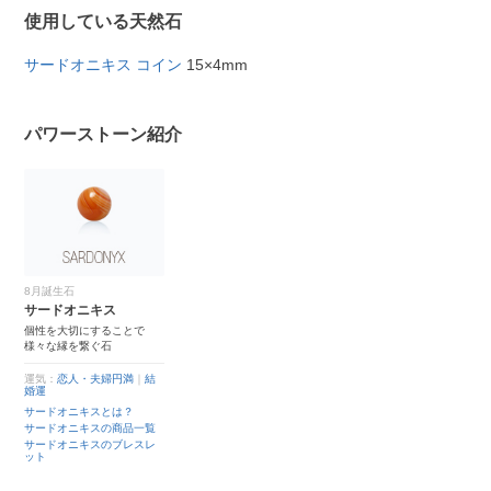
使用している天然石
サードオニキス コイン
15×4mm
パワーストーン紹介
8月誕生石
サードオニキス
個性を大切にすることで
様々な縁を繋ぐ石
運気：
恋人・夫婦円満
｜
結
婚運
サードオニキスとは？
サードオニキスの商品一覧
サードオニキスのブレスレ
ット