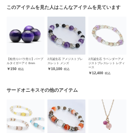
このアイテムを見た人はこんなアイテムを見ています
コ
【粒売り/バラ売り】パープ
2月誕生石 アメジストブレ
2月誕生石 ラベンダーアメ
【
ルタイガーアイ 8mm
スレット メンズ
ジストブレスレット レディ
ー
ース
150
10,100
12,400
サードオニキスその他のアイテム