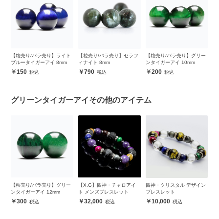
ー
【粒売り/バラ売り】ライト
【粒売り/バラ売り】セラフ
【粒売り/バラ売り】グリー
【
ブルータイガーアイ 8mm
ィナイト 8mm
ンタイガーアイ 10mm
ー
150
790
200
グリーンタイガーアイその他のアイテム
【粒売り/バラ売り】グリー
【X.G】四神・チャロアイ
四神・クリスタル デザイン
ル
イ
ンタイガーアイ 12mm
ト メンズブレスレット
ブレスレット
ア
300
32,000
10,000