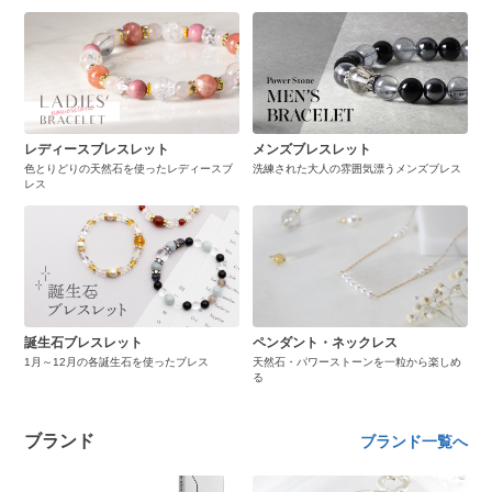
レディースブレスレット
メンズブレスレット
色とりどりの天然石を使ったレディースブ
洗練された大人の雰囲気漂うメンズブレス
レス
誕生石ブレスレット
ペンダント・ネックレス
1月～12月の各誕生石を使ったブレス
天然石・パワーストーンを一粒から楽しめ
る
ブランド
ブランド一覧へ