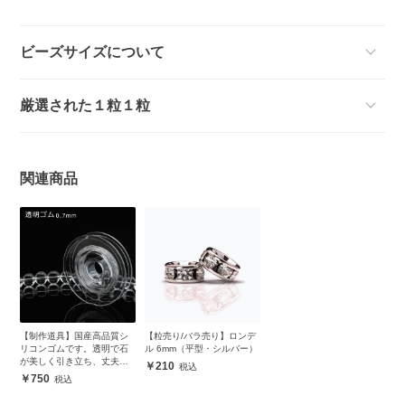
ビーズサイズについて
厳選された１粒１粒
関連商品
【制作道具】国産高品質シ
【粒売り/バラ売り】ロンデ
リコンゴムです。透明で石
ル 6mm（平型・シルバー）
が美しく引き立ち、丈夫で
210
安心
750