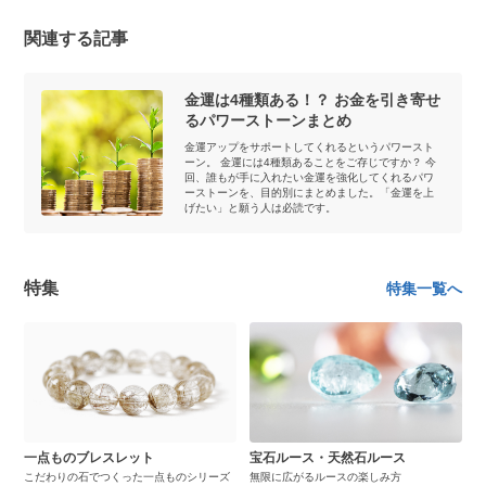
関連する記事
金運は4種類ある！？ お金を引き寄せ
るパワーストーンまとめ
金運アップをサポートしてくれるというパワースト
ーン。 金運には4種類あることをご存じですか？ 今
回、誰もが手に入れたい金運を強化してくれるパワ
ーストーンを、目的別にまとめました。「金運を上
げたい」と願う人は必読です。
特集
特集一覧へ
一点ものブレスレット
宝石ルース・天然石ルース
こだわりの石でつくった一点ものシリーズ
無限に広がるルースの楽しみ方