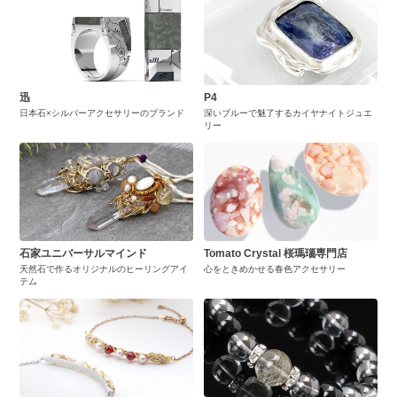
迅
P4
日本石×シルバーアクセサリーのブランド
深いブルーで魅了するカイヤナイトジュエ
リー
石家ユニバーサルマインド
Tomato Crystal 桜瑪瑙専門店
天然石で作るオリジナルのヒーリングアイ
心をときめかせる春色アクセサリー
テム