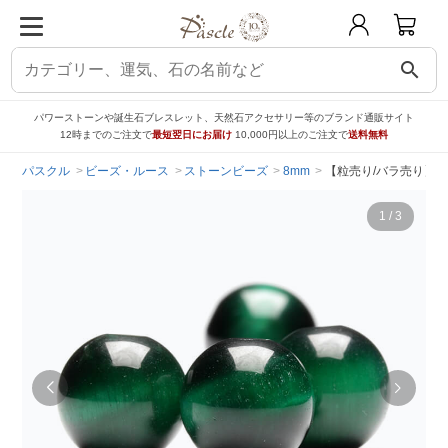
search
パワーストーンや誕生石ブレスレット、天然石アクセサリー等のブランド通販サイト
12時までのご注文で
最短翌日にお届け
10,000円以上のご注文で
送料無料
パスクル
ビーズ・ルース
ストーンビーズ
8mm
【粒売り/バラ売り】グ
1
/
3