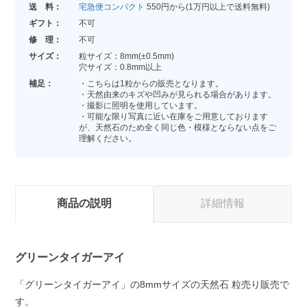
送 料：
宅急便コンパクト
550円から(1万円以上で送料無料)
ギフト：
不可
修 理：
不可
サイズ：
粒サイズ：8mm(±0.5mm)
穴サイズ：0.8mm以上
補足：
・こちらは1粒からの販売となります。
・天然由来のキズや凹みが見られる場合があります。
・撮影に照明を使用しています。
・可能な限り写真に近い在庫をご用意しております
が、天然石のため全く同じ色・模様とならない点をご
理解ください。
商品の説明
詳細情報
グリーンタイガーアイ
「グリーンタイガーアイ」の8mmサイズの天然石 粒売り販売で
す。