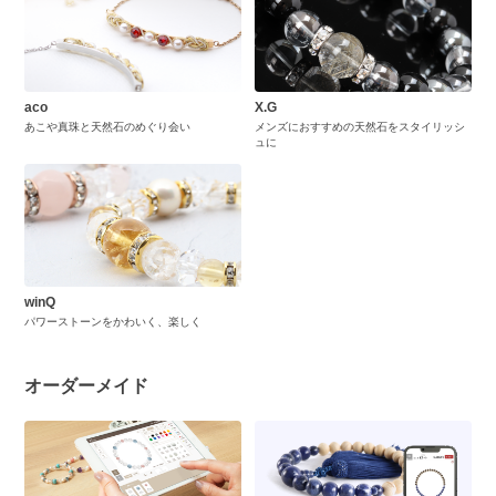
aco
X.G
あこや真珠と天然石のめぐり会い
メンズにおすすめの天然石をスタイリッシ
ュに
winQ
パワーストーンをかわいく、楽しく
オーダーメイド