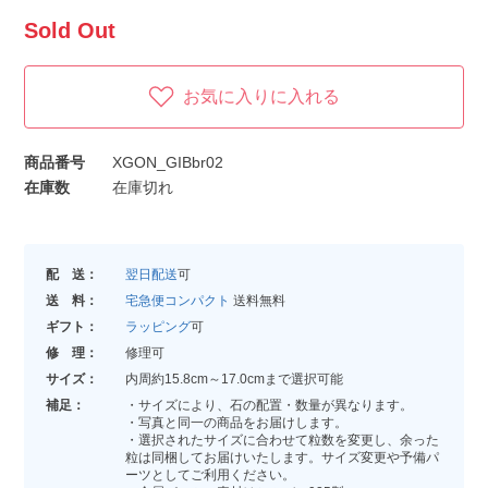
Sold Out
お気に入りに入れる
商品番号
XGON_GIBbr02
在庫数
在庫切れ
配 送：
翌日配送
可
送 料：
宅急便コンパクト
送料無料
ギフト：
ラッピング
可
修 理：
修理可
サイズ：
内周約15.8cm～17.0cmまで選択可能
補足：
・サイズにより、石の配置・数量が異なります。
・写真と同一の商品をお届けします。
・選択されたサイズに合わせて粒数を変更し、余った
粒は同梱してお届けいたします。サイズ変更や予備パ
ーツとしてご利用ください。