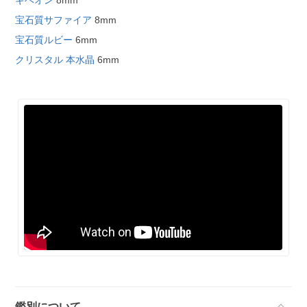
ギベオン
8mm
宝石質サファイア
8mm
宝石質ルビー
6mm
クリスタル 本水晶
6mm
鑑別について