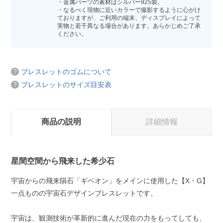
・金属パーツの素材はシルバー925製。
・なるべく現物に近いカラーで撮影するように心がけ
ておりますが、ご利用の端末、ディスプレイによって
実物と若干異なる場合があります。あらかじめご了承
ください。
ブレスレットのゴムについて
ブレスレットのサイズ目安表
商品の説明
詳細情報
星間空間から飛来した希少石
宇宙からの飛来隕石「ギベオン」をメインに使用した【X・G】
一点ものの宇宙石デザインブレスレットです。
宇宙は、観測技術が革新的に進んだ現在の力をもってしても、