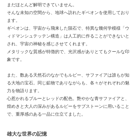
まだほとんど解明できていません。
そんな未知の空間から、地球へ訪れたギベオンを使用しており
ます。
ギベオンは、宇宙から飛来した隕石で、特異な幾何学模様「ウ
ィドマンシュテッテン構造」は人工的に作ることができないと
され、宇宙の神秘を感じさせてくれます。
メタリックな質感が特徴的で、光沢感がありとてもクールな印
象です。
また、数ある天然石のなかでもルビー、サファイアは誰もが知
る大地の宝石。同じ鉱物でありながらも、各々がそれぞれの魅
力を物語ります。
心惹かれるブルーとレッドの配色。艶やかな青サファイアと、
煌めきと大人の深みがあるルビーをサブストーンに用いること
で、重厚感のある一品に仕立てました。
雄大な世界の記憶