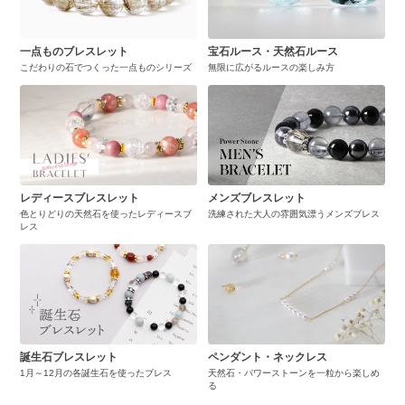
一点ものブレスレット
宝石ルース・天然石ルース
こだわりの石でつくった一点ものシリーズ
無限に広がるルースの楽しみ方
レディースブレスレット
メンズブレスレット
色とりどりの天然石を使ったレディースブ
洗練された大人の雰囲気漂うメンズブレス
レス
誕生石ブレスレット
ペンダント・ネックレス
1月～12月の各誕生石を使ったブレス
天然石・パワーストーンを一粒から楽しめ
る