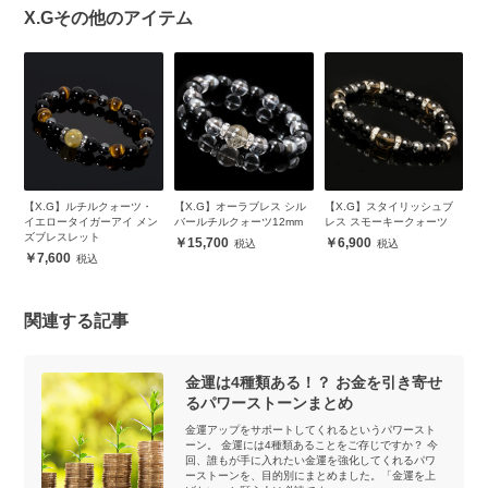
X.Gその他のアイテム
ピ
【X.G】ルチルクォーツ・
【X.G】オーラブレス シル
【X.G】スタイリッシュブ
【
ッ
イエロータイガーアイ メン
バールチルクォーツ12mm
レス スモーキークォーツ
ネ
ズブレスレット
15,700
6,900
7,600
関連する記事
金運は4種類ある！？ お金を引き寄せ
るパワーストーンまとめ
金運アップをサポートしてくれるというパワースト
ーン。 金運には4種類あることをご存じですか？ 今
回、誰もが手に入れたい金運を強化してくれるパワ
ーストーンを、目的別にまとめました。「金運を上