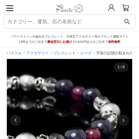
search
パワーストーンや誕生石ブレスレット、天然石アクセサリー等のブランド通販サイト
12時までのご注文で
最短翌日にお届け
10,000円以上のご注文で
送料無料
パスクル
アクセサリー
ブレスレット
ビーズ
宇宙の記憶が刻まれた鉱物
1
/
8