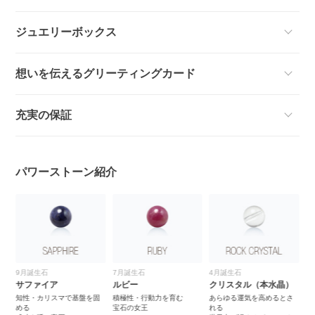
ジュエリーボックス
想いを伝えるグリーティングカード
充実の保証
パワーストーン紹介
9月誕生石
7月誕生石
4月誕生石
サファイア
ルビー
クリスタル（本水晶）
少
知性・カリスマで基盤を固
積極性・行動力を育む
あらゆる運気を高めるとさ
める
宝石の女王
れる