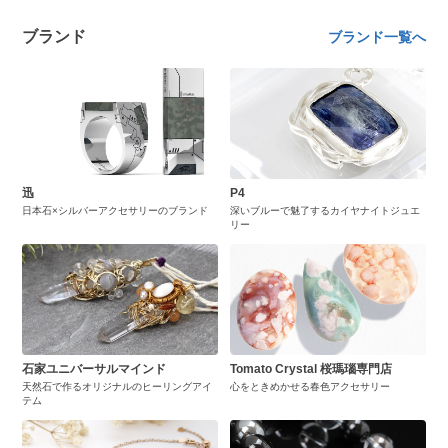
ブランド
ブランド一覧へ
迅
P4
日本石×シルバーアクセサリーのブランド
深いブルーで魅了するカイヤナイトジュエ
リー
石家ユニバーサルマインド
Tomato Crystal 桜瑪瑙専門店
天然石で作るオリジナルのヒーリングアイ
心をときめかせる春色アクセサリー
テム