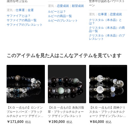
成功を呼ぶ宝石
世界中が認めるパワースト
ーン
運気：
恋愛成就
｜
願望成就
運気：
仕事運
｜
金運
ルビーとは？
運気：
仕事運
｜
恋愛成就
サファイアとは？
ルビーの商品一覧
クリスタル（本水晶）と
サファイアの商品一覧
ルビーのブレスレット
は？
サファイアのブレスレット
クリスタル（本水晶）の商
品一覧
クリスタル（本水晶）のブ
レスレット
このアイテムを見た人はこんなアイテムを見ています
ド
【X.G 一点もの】ロンドン
【X.G 一点もの】糸魚川翡
【X.G 一点もの】四神クリ
ラ
ン
ブルートパーズ・ブラック
翠・ブラックルチルクォー
スタル・ブラックルチルク
ル
ルチルクォーツ デザインブ
ツ デザインブレスレット
ォーツ デザインブレスレッ
ン
レスレット
ト
171,600
190,000
84,000