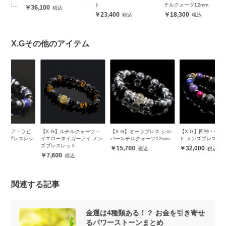
レ
ト
チルクォーツ12mm
ス
36,100
23,400
18,300
X.Gその他のアイテム
ピ
【X.G】ルチルクォーツ・
【X.G】オーラブレス シル
【X.G】四神・チャロアイ
【
ッ
イエロータイガーアイ メン
バールチルクォーツ12mm
ト メンズブレスレット
レ
ズブレスレット
15,700
32,000
7,600
関連する記事
金運は4種類ある！？ お金を引き寄せ
るパワーストーンまとめ