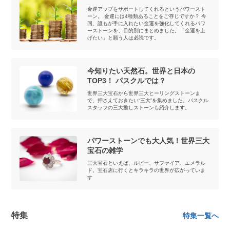
金運アップをサポートしてくれるというパワースト
ーン。 金運には4種類あることをご存じですか？ 今
回、誰もが手に入れたい金運を強化してくれるパワ
ーストーンを、目的別にまとめました。「金運を上
げたい」と願う人は必読です。
今知りたい天然石。世界と日本の
TOP3！ パスクルでは？
世界三大宝石から世界三大ヒーリングストーンま
で、押さえておきたい“三大”を集めました。パスクル
スタッフの三大推しストーンも紹介します。
パワーストーンでも大人気！世界三大
宝石の雑学
三大宝石といえば、ルビー、サファイア、エメラル
ド。宝石店に行くとキラキラの世界が広がっていま
す
特集
特集一覧へ