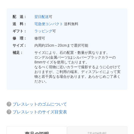
配 送：
翌日配送
可
送 料：
宅急便コンパクト
送料無料
ギフト：
ラッピング
可
修 理：
修理可
サイズ：
内周約15cm～20cmまで選択可能
補足：
サイズにより、石の配置・数量が異なります。
ロンデル(金属パーツ)はシルバーブラックカラーの
8mmサイズを使用しております。
なるべく現物に近いカラーで撮影するように心がけて
おりますが、ご利用の端末、ディスプレイによって実
物と若干異なる場合があります。あらかじめご了承く
ださい。
ブレスレットのゴムについて
ブレスレットのサイズ目安表