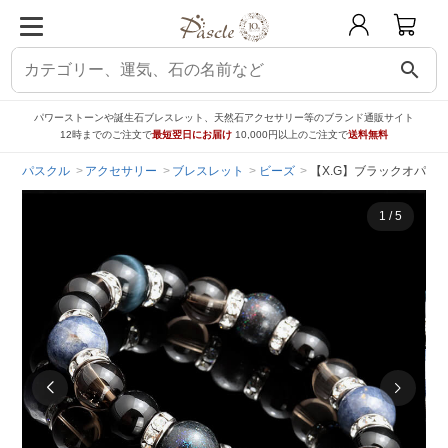
search
パワーストーンや誕生石ブレスレット、天然石アクセサリー等のブランド通販サイト
12時までのご注文で
最短翌日にお届け
10,000円以上のご注文で
送料無料
パスクル
アクセサリー
ブレスレット
ビーズ
【X.G】ブラックオパー
1
/
5