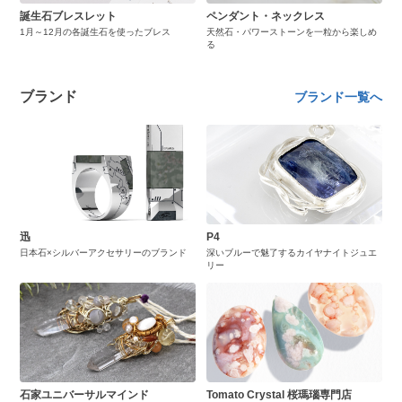
誕生石ブレスレット
ペンダント・ネックレス
1月～12月の各誕生石を使ったブレス
天然石・パワーストーンを一粒から楽しめ
る
ブランド
ブランド一覧へ
迅
P4
日本石×シルバーアクセサリーのブランド
深いブルーで魅了するカイヤナイトジュエ
リー
石家ユニバーサルマインド
Tomato Crystal 桜瑪瑙専門店