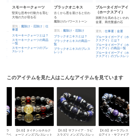
9
スモーキークォーツ
ブラックオニキス
ブルータイガーアイ
ス
サ
（ホークスアイ）
堅実な思考や行動力を育む
古くから悪を退けると伝わ
大地の力が宿る石
る
知
洞察力を高めるといわれる
魔除けのパワーストーン
め
金運、商売繁盛の石
る
成
運気：
魔除け・厄除け
｜
仕
事運
運気：
魔除け・厄除け
運気：
仕事運
｜
金運
運
スモーキークォーツとは？
ブラックオニキスとは？
ブルータイガーアイ（ホー
スモーキークォーツの商品
クスアイ）とは？
ブラックオニキスの商品一
サ
パ
一覧
覧
ブルータイガーアイ（ホー
サ
スモーキークォーツのブレ
クスアイ）の商品一覧
ブラックオニキスのブレス
パ
サ
スレット
レット
ブルータイガーアイ（ホー
クスアイ）のブレスレット
パ
このアイテムを見た人はこんなアイテムを見ています
ラ
【X.G】タイチンルチルク
【X.G】サファイア・ラピ
【X.G】オーラブレス チャ
【
アベ
ォーツ メンズブレスレット
スラズリ メンズブレスレッ
ロアイト・サファイア・ル
ク