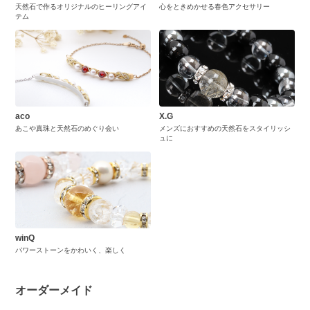
天然石で作るオリジナルのヒーリングアイ
心をときめかせる春色アクセサリー
テム
aco
X.G
あこや真珠と天然石のめぐり会い
メンズにおすすめの天然石をスタイリッシ
ュに
winQ
パワーストーンをかわいく、楽しく
オーダーメイド