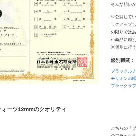
そんな想い
※公開して
ックアップ
の限りでは
※商品に鑑
※個別に行
鑑別機関：
ブラックル
モリオンの
ブラックラ
ォーツ12mmのクオリティ
こちらの「
のブラック