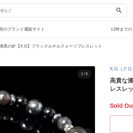
search
等のブランド通販サイト
12時まで
漆黒の針【X.G】ブラックルチルクォーツブレスレット
X.G（ク
1
/
5
高貴な漆
レスレ
Sold Ou