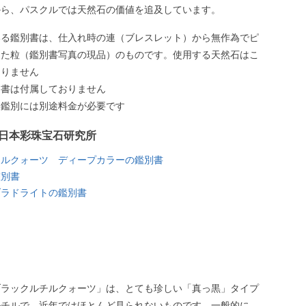
から、パスクルでは天然石の価値を追及しています。
いる鑑別書は、仕入れ時の連（ブレスレット）から無作為でピ
した粒（鑑別書写真の現品）のものです。使用する天然石はこ
ありません
別書は付属しておりません
う鑑別には別途料金が必要です
日本彩珠宝石研究所
チルクォーツ ディープカラーの鑑別書
鑑別書
ブラドライトの鑑別書
ブラックルチルクォーツ」は、とても珍しい「真っ黒」タイプ
ルチルで、近年ではほとんど見られないものです。一般的に