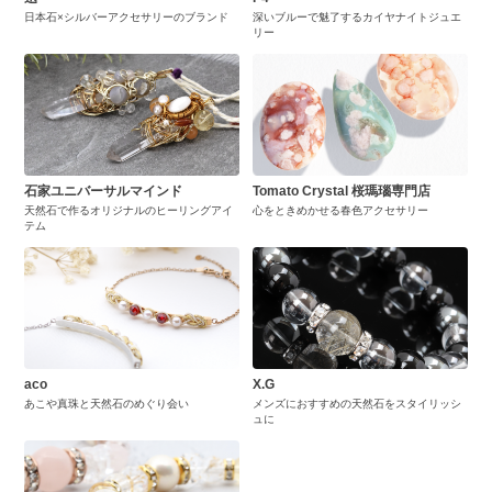
日本石×シルバーアクセサリーのブランド
深いブルーで魅了するカイヤナイトジュエ
リー
石家ユニバーサルマインド
Tomato Crystal 桜瑪瑙専門店
天然石で作るオリジナルのヒーリングアイ
心をときめかせる春色アクセサリー
テム
aco
X.G
あこや真珠と天然石のめぐり会い
メンズにおすすめの天然石をスタイリッシ
ュに