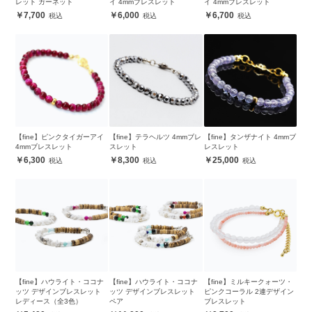
レット ガーネット
イ 4mmブレスレット
イ 4mmブレスレット
7,700
6,000
6,700
【fine】ピンクタイガーアイ
【fine】テラヘルツ 4mmブレ
【fine】タンザナイト 4mmブ
4mmブレスレット
スレット
レスレット
6,300
8,300
25,000
【fine】ハウライト・ココナ
【fine】ハウライト・ココナ
【fine】ミルキークォーツ・
ッツ デザインブレスレット
ッツ デザインブレスレット
ピンクコーラル 2連デザイン
レディース（全3色）
ペア
ブレスレット