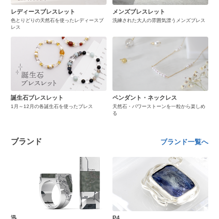
レディースブレスレット
メンズブレスレット
色とりどりの天然石を使ったレディースブ
洗練された大人の雰囲気漂うメンズブレス
レス
誕生石ブレスレット
ペンダント・ネックレス
1月～12月の各誕生石を使ったブレス
天然石・パワーストーンを一粒から楽しめ
る
ブランド
ブランド一覧へ
迅
P4