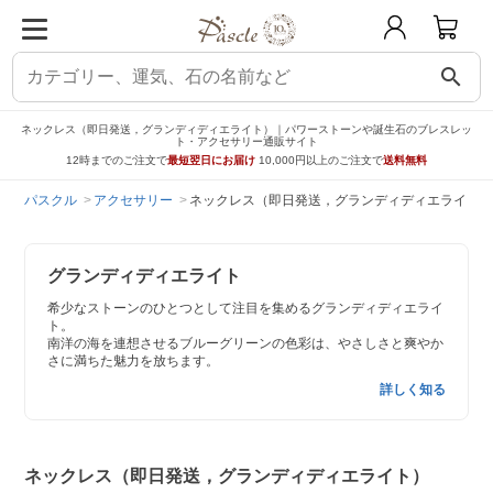
search
ネックレス（即日発送，グランディディエライト）｜パワーストーンや誕生石のブレスレッ
ト・アクセサリー通販サイト
12時までのご注文で
最短翌日にお届け
10,000円以上のご注文で
送料無料
パスクル
アクセサリー
ネックレス（即日発送，グランディディエライト）
グランディディエライト
希少なストーンのひとつとして注目を集めるグランディディエライ
ト。
南洋の海を連想させるブルーグリーンの色彩は、やさしさと爽やか
さに満ちた魅力を放ちます。
詳しく知る
ネックレス（即日発送，グランディディエライト）