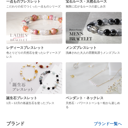
一点ものブレスレット
宝石ルース・天然石ルース
こだわりの石でつくった一点ものシリーズ
無限に広がるルースの楽しみ方
レディースブレスレット
メンズブレスレット
色とりどりの天然石を使ったレディースブ
洗練された大人の雰囲気漂うメンズブレス
レス
誕生石ブレスレット
ペンダント・ネックレス
1月～12月の各誕生石を使ったブレス
天然石・パワーストーンを一粒から楽しめ
る
ブランド
ブランド一覧へ