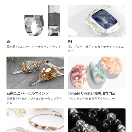
迅
P4
日本石×シルバーアクセサリーのブランド
深いブルーで魅了するカイヤナイトジュエ
リー
石家ユニバーサルマインド
Tomato Crystal 桜瑪瑙専門店
天然石で作るオリジナルのヒーリングアイ
心をときめかせる春色アクセサリー
テム