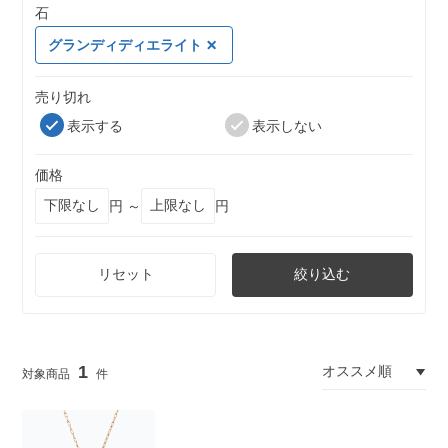
石
グランディディエライト
売り切れ
表示する
表示しない
価格
円 ～
円
リセット
絞り込む
1