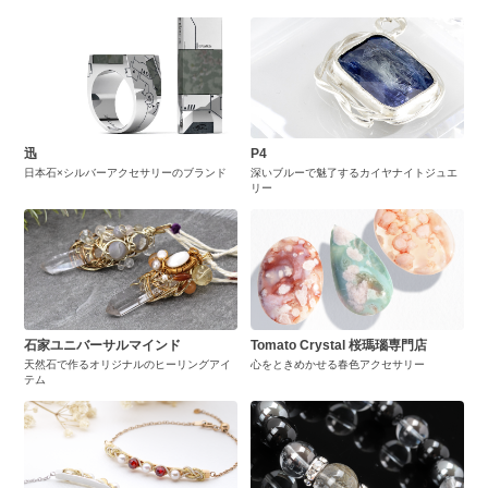
迅
P4
日本石×シルバーアクセサリーのブランド
深いブルーで魅了するカイヤナイトジュエ
リー
石家ユニバーサルマインド
Tomato Crystal 桜瑪瑙専門店
天然石で作るオリジナルのヒーリングアイ
心をときめかせる春色アクセサリー
テム