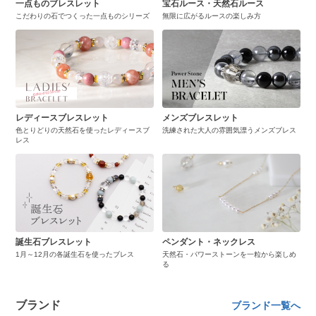
一点ものブレスレット
宝石ルース・天然石ルース
こだわりの石でつくった一点ものシリーズ
無限に広がるルースの楽しみ方
レディースブレスレット
メンズブレスレット
色とりどりの天然石を使ったレディースブ
洗練された大人の雰囲気漂うメンズブレス
レス
誕生石ブレスレット
ペンダント・ネックレス
1月～12月の各誕生石を使ったブレス
天然石・パワーストーンを一粒から楽しめ
る
ブランド
ブランド一覧へ