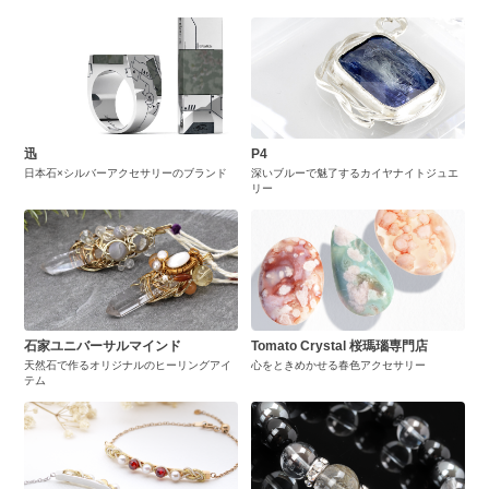
迅
P4
日本石×シルバーアクセサリーのブランド
深いブルーで魅了するカイヤナイトジュエ
リー
石家ユニバーサルマインド
Tomato Crystal 桜瑪瑙専門店
天然石で作るオリジナルのヒーリングアイ
心をときめかせる春色アクセサリー
テム