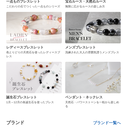
一点ものブレスレット
宝石ルース・天然石ルース
こだわりの石でつくった一点ものシリーズ
無限に広がるルースの楽しみ方
レディースブレスレット
メンズブレスレット
色とりどりの天然石を使ったレディースブ
洗練された大人の雰囲気漂うメンズブレス
レス
誕生石ブレスレット
ペンダント・ネックレス
1月～12月の各誕生石を使ったブレス
天然石・パワーストーンを一粒から楽しめ
る
ブランド
ブランド一覧へ