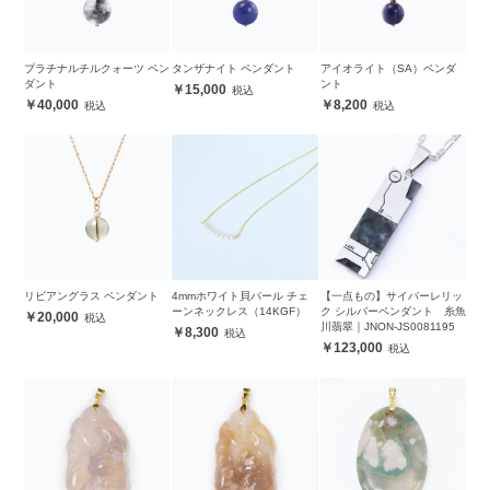
プラチナルチルクォーツ ペン
タンザナイト ペンダント
アイオライト（SA）ペンダ
ダント
ント
15,000
40,000
8,200
リビアングラス ペンダント
4mmホワイト貝パール チェ
【一点もの】サイバーレリッ
ーンネックレス（14KGF）
ク シルバーペンダント 糸魚
20,000
川翡翠｜JNON-JS0081195
8,300
123,000