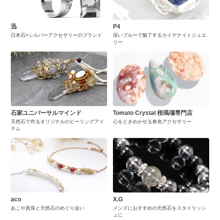
迅
P4
日本石×シルバーアクセサリーのブランド
深いブルーで魅了するカイヤナイトジュエ
リー
石家ユニバーサルマインド
Tomato Crystal 桜瑪瑙専門店
天然石で作るオリジナルのヒーリングアイ
心をときめかせる春色アクセサリー
テム
aco
X.G
あこや真珠と天然石のめぐり会い
メンズにおすすめの天然石をスタイリッシ
ュに