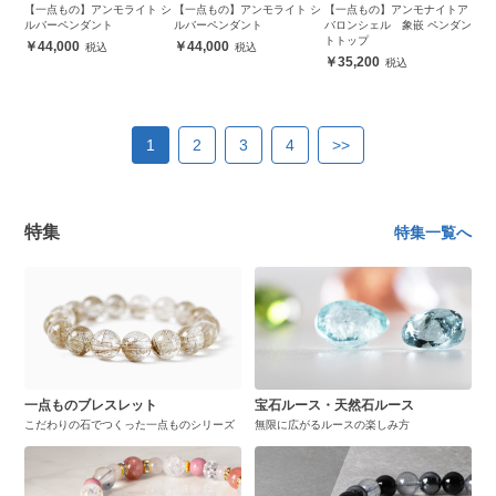
【一点もの】アンモライト シ
【一点もの】アンモライト シ
【一点もの】アンモナイトア
ルバーペンダント
ルバーペンダント
バロンシェル 象嵌 ペンダン
トトップ
44,000
44,000
35,200
1
2
3
4
>>
特集
特集一覧へ
一点ものブレスレット
宝石ルース・天然石ルース
こだわりの石でつくった一点ものシリーズ
無限に広がるルースの楽しみ方