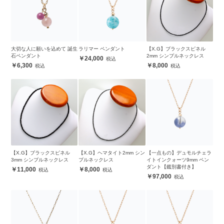
大切な人に願いを込めて 誕生
ラリマー ペンダント
【X.G】ブラックスピネル
石ペンダント
2mm シンプルネックレス
24,000
6,300
8,000
【X.G】ブラックスピネル
【X.G】ヘマタイト2mm シン
【一点もの】デュモルチェラ
3mm シンプルネックレス
プルネックレス
イトインクォーツ9mm ペン
ダント【鑑別書付き】
11,000
8,000
97,000