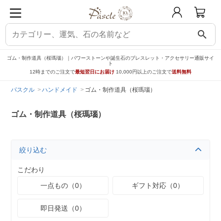
search
ゴム・制作道具（桜瑪瑙）｜パワーストーンや誕生石のブレスレット・アクセサリー通販サイ
ト
12時までのご注文で
最短翌日にお届け
10,000円以上のご注文で
送料無料
パスクル
ハンドメイド
ゴム・制作道具（桜瑪瑙）
ゴム・制作道具（桜瑪瑙）
絞り込む
こだわり
一点もの（0）
ギフト対応（0）
即日発送（0）