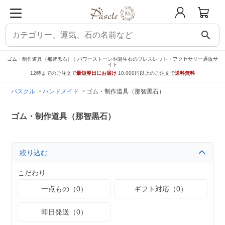
search
ゴム・制作道具（那智黒石）｜パワーストーンや誕生石のブレスレット・アクセサリー通販サ
イト
12時までのご注文で
最短翌日にお届け
10,000円以上のご注文で
送料無料
パスクル
ハンドメイド
ゴム・制作道具（那智黒石）
ゴム・制作道具（那智黒石）
絞り込む
こだわり
一点もの（0）
ギフト対応（0）
即日発送（0）