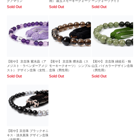
クアマリン
用） 親玉スモーキークォーツ
ーンクォーツァイト
Sold Out
Sold Out
Sold Out
【彩や】 京念珠 紫水晶（ア
【彩や】 京念珠 煙水晶（ス
【彩や】 京念珠 緑紋石・独
メジスト・ラベンダーアメジ
モーキークオーツ） シンプル
山玉 バイカラーデザイン念珠
スト） デザイン念珠（女性
念珠（男性用）
（男性用）
用）
Sold Out
Sold Out
Sold Out
【彩や】京念珠 ブラックオニ
キス・淡水真珠 デザイン念珠
（女性用）