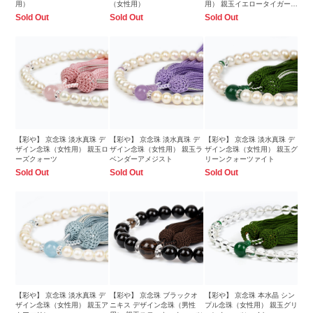
用）
（女性用）
用） 親玉イエロータイガーア
イ
Sold Out
Sold Out
Sold Out
【彩や】 京念珠 淡水真珠 デ
【彩や】 京念珠 淡水真珠 デ
【彩や】 京念珠 淡水真珠 デ
ザイン念珠（女性用） 親玉ロ
ザイン念珠（女性用） 親玉ラ
ザイン念珠（女性用） 親玉グ
ーズクォーツ
ベンダーアメジスト
リーンクォーツァイト
Sold Out
Sold Out
Sold Out
【彩や】 京念珠 淡水真珠 デ
【彩や】 京念珠 ブラックオ
【彩や】 京念珠 本水晶 シン
ザイン念珠（女性用） 親玉ア
ニキス デザイン念珠（男性
プル念珠（女性用） 親玉グリ