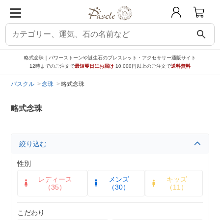
search
略式念珠｜パワーストーンや誕生石のブレスレット・アクセサリー通販サイト
12時までのご注文で
最短翌日にお届け
10,000円以上のご注文で
送料無料
パスクル
念珠
略式念珠
略式念珠
絞り込む
性別
レディース
メンズ
キッズ
（35）
（30）
（11）
こだわり