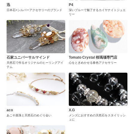
迅
P4
日本石×シルバーアクセサリーのブランド
深いブルーで魅了するカイヤナイトジュエ
リー
石家ユニバーサルマインド
Tomato Crystal 桜瑪瑙専門店
天然石で作るオリジナルのヒーリングアイ
心をときめかせる春色アクセサリー
テム
aco
X.G
あこや真珠と天然石のめぐり会い
メンズにおすすめの天然石をスタイリッシ
ュに