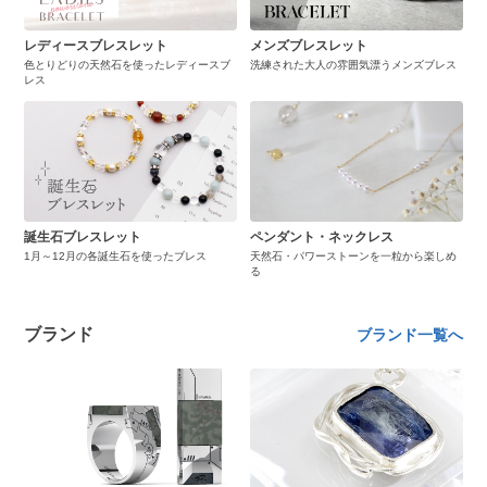
レディースブレスレット
メンズブレスレット
色とりどりの天然石を使ったレディースブ
洗練された大人の雰囲気漂うメンズブレス
レス
誕生石ブレスレット
ペンダント・ネックレス
1月～12月の各誕生石を使ったブレス
天然石・パワーストーンを一粒から楽しめ
る
ブランド
ブランド一覧へ