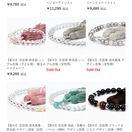
ベンダーアメジスト
リーンクォーツァイト
9,760
11,290
9,480
【彩や】 京念珠 本水晶 シン
【彩や】 京念珠 本水晶 シン
【彩や】 京念珠 淡水真珠 デ
プル念珠（子ども用） 親玉ロ
プル念珠（女性用）
ザイン念珠（女性用）
ーズクォーツ
Sold Out
Sold Out
9,260
【彩や】 京念珠 淡水真珠・
【彩や】京念珠 水晶・京都オ
【彩や】 京念珠 ブラックオ
本水晶 デザイン念珠（女性
パール（胡粉）デザイン念珠
ニキス デザイン念珠（男性