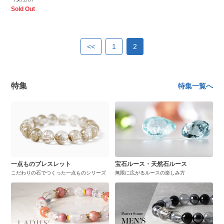
Sold Out
<<
1
2
特集
特集一覧へ
一点ものブレスレット
宝石ルース・天然石ルース
こだわりの石でつくった一点ものシリーズ
無限に広がるルースの楽しみ方