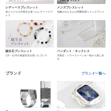
レディースブレスレット
メンズブレスレット
色とりどりの天然石を使ったレディースブ
洗練された大人の雰囲気漂うメンズブレス
レス
誕生石ブレスレット
ペンダント・ネックレス
1月～12月の各誕生石を使ったブレス
天然石・パワーストーンを一粒から楽しめ
る
ブランド
ブランド一覧へ