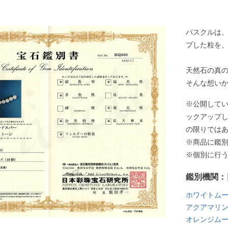
パスクルは
プした粒を
天然石の真
そんな想い
※公開して
ックアップ
の限りでは
※商品に鑑
※個別に行
鑑別機関：
ホワイトム
アクアマリン
オレンジム