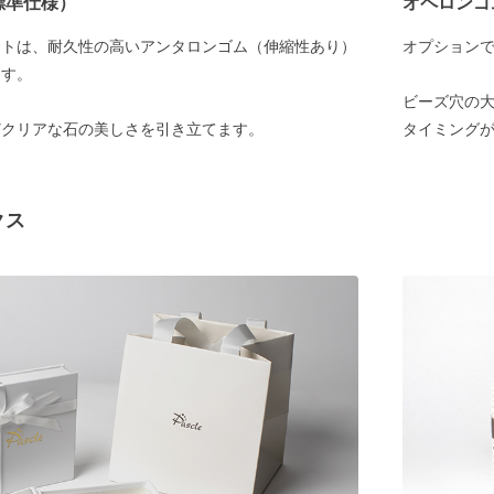
標準仕様）
オペロンゴ
ットは、耐久性の高いアンタロンゴム（伸縮性あり）
オプション
ます。
ビーズ穴の大
どクリアな石の美しさを引き立てます。
タイミング
クス