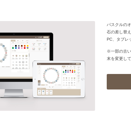
パスクルの
石の差し替
PC、タブレ
※一部の古
末を変更し