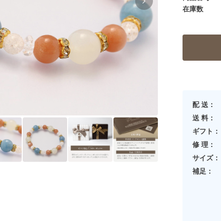
在庫数
配 送：
送 料：
ギフト：
修 理：
サイズ：
補足：